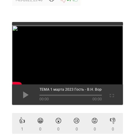
TEMA 1 марта 2023 Гость - В.Н. Воронин
00:00
00:00
👍
😁
😲
😢
😡
👎
1
0
0
0
0
0