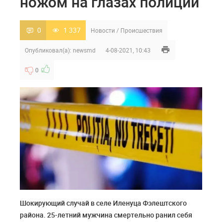
ножом на глазах полиции
0
1 337
Новости
/
Происшествия
Опубликовал(а):
newsmd
4-08-2021, 10:43
0
Шокирующий случай в селе Иленуца Фэлештского
района. 25-летний мужчина смертельно ранил себя