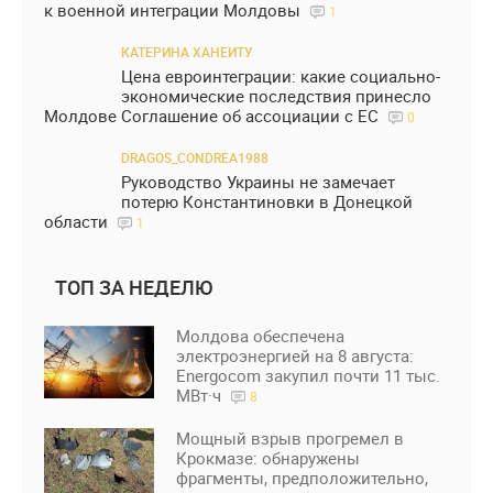
к военной интеграции Молдовы
1
КАТЕРИНА ХАНЕИТУ
Цена евроинтеграции: какие социально-
экономические последствия принесло
Молдове Соглашение об ассоциации с ЕС
0
DRAGOS_CONDREA1988
Руководство Украины не замечает
потерю Константиновки в Донецкой
области
1
ТОП ЗА НЕДЕЛЮ
Молдова обеспечена
электроэнергией на 8 августа:
Energocom закупил почти 11 тыс.
МВт·ч
8
Мощный взрыв прогремел в
Крокмазе: обнаружены
фрагменты, предположительно,