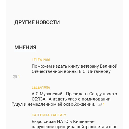
ДРУГИЕ НОВОСТИ
МНЕНИЯ
LELEA1986
Поможем издать книгу ветерану Великой
Отечественной войны В.С. Литвинову
1
LELEA1986
А.С.Муравский : Президент Санду просто
ОБЯЗАНА издать указ о помиловании
Гуцул и немедленном её освобождении.
1
КАТЕРИНА ХАНЕИТУ
Бюро связи НАТО в Кишиневе:
нарушение принципа нейтралитета и шаг