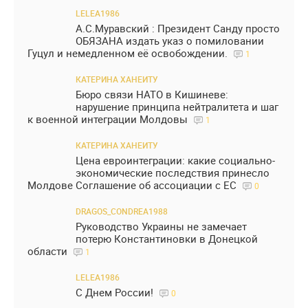
LELEA1986
А.С.Муравский : Президент Санду просто
ОБЯЗАНА издать указ о помиловании
Гуцул и немедленном её освобождении.
1
КАТЕРИНА ХАНЕИТУ
Бюро связи НАТО в Кишиневе:
нарушение принципа нейтралитета и шаг
к военной интеграции Молдовы
1
КАТЕРИНА ХАНЕИТУ
Цена евроинтеграции: какие социально-
экономические последствия принесло
Молдове Соглашение об ассоциации с ЕС
0
DRAGOS_CONDREA1988
Руководство Украины не замечает
потерю Константиновки в Донецкой
области
1
LELEA1986
С Днем России!
0