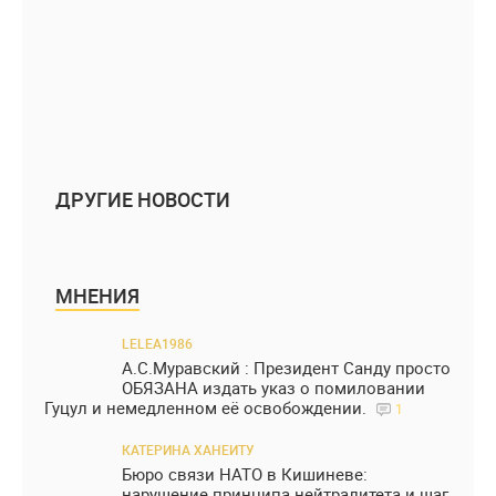
ДРУГИЕ НОВОСТИ
МНЕНИЯ
LELEA1986
А.С.Муравский : Президент Санду просто
ОБЯЗАНА издать указ о помиловании
Гуцул и немедленном её освобождении.
1
КАТЕРИНА ХАНЕИТУ
Бюро связи НАТО в Кишиневе:
нарушение принципа нейтралитета и шаг