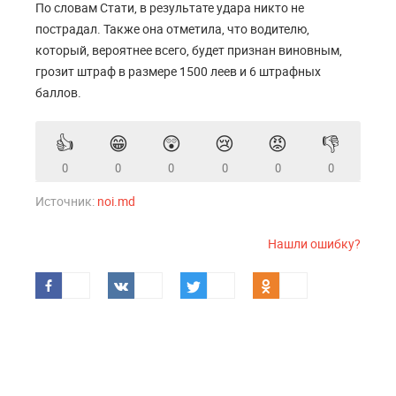
По словам Стати, в результате удара никто не
пострадал. Также она отметила, что водителю,
который, вероятнее всего, будет признан виновным,
грозит штраф в размере 1500 леев и 6 штрафных
баллов.
👍
😁
😲
😢
😡
👎
0
0
0
0
0
0
Источник:
noi.md
Нашли ошибку?