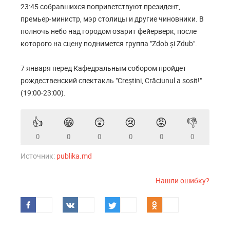
23:45 собравшихся поприветствуют президент,
премьер-министр, мэр столицы и другие чиновники. В
полночь небо над городом озарит фейерверк, после
которого на сцену поднимется группа "Zdob și Zdub".
7 января перед Кафедральным собором пройдет
рождественский спектакль "Creștini, Crăciunul a sosit!"
(19:00-23:00).
👍
😁
😲
😢
😡
👎
0
0
0
0
0
0
Источник:
publika.md
Нашли ошибку?