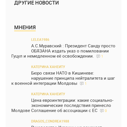
ДРУГИЕ НОВОСТИ
МНЕНИЯ
LELEA1986
А.С.Муравский : Президент Санду просто
ОБЯЗАНА издать указ о помиловании
Гуцул и немедленном её освобождении.
1
КАТЕРИНА ХАНЕИТУ
Бюро связи НАТО в Кишиневе:
нарушение принципа нейтралитета и шаг
к военной интеграции Молдовы
1
КАТЕРИНА ХАНЕИТУ
Цена евроинтеграции: какие социально-
экономические последствия принесло
Молдове Соглашение об ассоциации с ЕС
0
DRAGOS_CONDREA1988