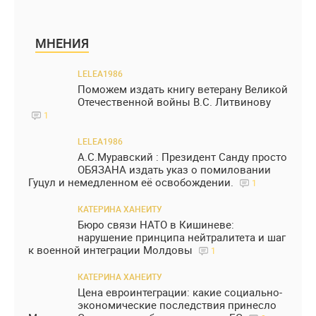
МНЕНИЯ
LELEA1986
Поможем издать книгу ветерану Великой
Отечественной войны В.С. Литвинову
1
LELEA1986
А.С.Муравский : Президент Санду просто
ОБЯЗАНА издать указ о помиловании
Гуцул и немедленном её освобождении.
1
КАТЕРИНА ХАНЕИТУ
Бюро связи НАТО в Кишиневе:
нарушение принципа нейтралитета и шаг
к военной интеграции Молдовы
1
КАТЕРИНА ХАНЕИТУ
Цена евроинтеграции: какие социально-
экономические последствия принесло