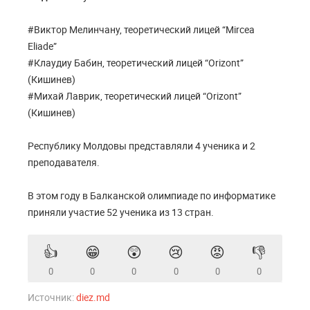
#Виктор Мелинчану, теоретический лицей “Mircea
Eliade”
#Клаудиу Бабин, теоретический лицей “Orizont”
(Кишинев)
#Михай Лаврик, теоретический лицей “Orizont”
(Кишинев)
Республику Молдовы представляли 4 ученика и 2
преподавателя.
В этом году в Балканской олимпиаде по информатике
приняли участие 52 ученика из 13 стран.
👍
😁
😲
😢
😡
👎
0
0
0
0
0
0
Источник:
diez.md