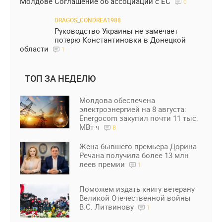
Молдове Соглашение об ассоциации с ЕС
0
DRAGOS_CONDREA1988
Руководство Украины не замечает
потерю Константиновки в Донецкой
области
1
ТОП ЗА НЕДЕЛЮ
Молдова обеспечена
электроэнергией на 8 августа:
Energocom закупил почти 11 тыс.
МВт·ч
8
Жена бывшего премьера Дорина
Речана получила более 13 млн
леев премии
1
Поможем издать книгу ветерану
Великой Отечественной войны
В.С. Литвинову
1