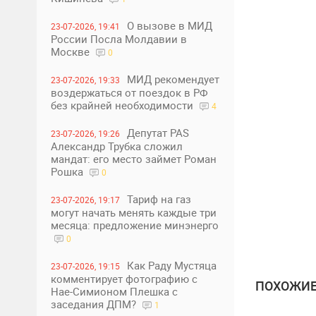
О вызове в МИД
23-07-2026, 19:41
России Посла Молдавии в
Москве
0
МИД рекомендует
23-07-2026, 19:33
воздержаться от поездок в РФ
без крайней необходимости
4
Депутат PAS
23-07-2026, 19:26
Александр Трубка сложил
мандат: его место займет Роман
Рошка
0
Тариф на газ
23-07-2026, 19:17
могут начать менять каждые три
месяца: предложение минэнерго
0
Как Раду Мустяца
23-07-2026, 19:15
комментирует фотографию с
ПОХОЖИЕ
Нае-Симионом Плешка с
заседания ДПМ?
1