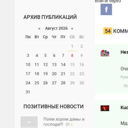
Войти через
АРХИВ ПУБЛИКАЦИЙ
«
Август 2026 »
54
КОММ
Пн
Вт
Ср
Чт
Пт
Сб
Вс
1
2
Не
3
4
5
6
7
8
9
10
11
12
13
14
15
16
Оч
17
18
19
20
21
22
23
Руки
24
25
26
27
28
29
30
Ж
31
ПОЗИТИВНЫЕ НОВОСТИ
Ku
Поем хором дамы и
Мда
господа!!!
0