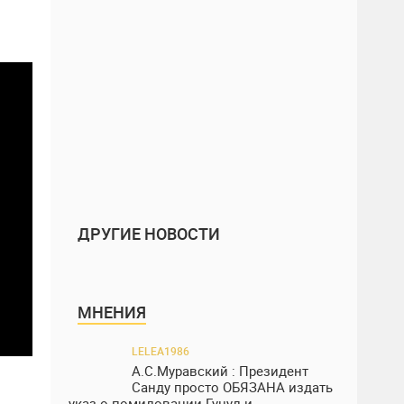
ДРУГИЕ НОВОСТИ
МНЕНИЯ
LELEA1986
А.С.Муравский : Президент
Санду просто ОБЯЗАНА издать
указ о помиловании Гуцул и