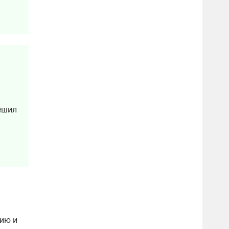
решил
сию и