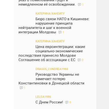
немедленном её освобождении.
1
КАТЕРИНА ХАНЕИТУ
Бюро связи НАТО в Кишиневе:
нарушение принципа
нейтралитета и шаг к военной
интеграции Молдовы
1
КАТЕРИНА ХАНЕИТУ
Цена евроинтеграции: какие
социально-экономические
последствия принесло Молдове
Соглашение об ассоциации с ЕС
0
DRAGOS_CONDREA1988
Руководство Украины не
замечает потерю
Константиновки в Донецкой области
1
LELEA1986
С Днем России!
0