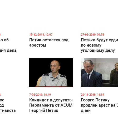
3
15-12-2018, 12:07
27-03-2019, 09:58
о об
Петик остается под
Петика будут суд
арестом
по новому
ния дела
уголовному делу
ика
2
7-02-2019, 16:49
20-11-2018, 16:34
ва
Кандидат в депутаты
Георге Петику
од
Парламента от ACUM
продлен арест на 
тивиста
Георгий Петик
дней
Петика
остается под