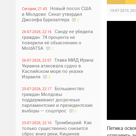
Новый посол США
Сегодня, 21:43
19-07-2019, 20
в Молдове: Сенат утвердил
Джозефа Буркхалтера
0
Санду не убедила
26-07-2026, 22:16
граждан: 74 процента не
поверили её объяснению о
MoldATSA
2
Глава МИД Ирана:
26-07-2026, 22:07
Украина атаковала судно в
Каспийском море по указке
Израиля
0
Большинство
25-07-2026, 22:17
граждан Молдовы
поддерживают досрочные
парламентские и президентские
выборы — соцопрос
0
Тромбицкий: Как
25-07-2026, 22:10
Петика осво
только существенно снизится
сброс вниз реки, Кишинев
отправить д