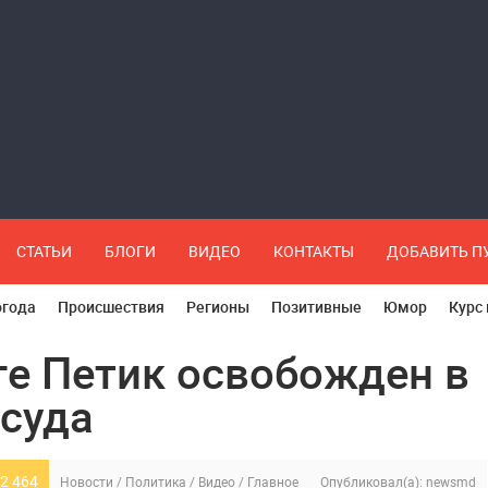
СТАТЬИ
БЛОГИ
ВИДЕО
КОНТАКТЫ
ДОБАВИТЬ 
огода
Происшествия
Регионы
Позитивные
Юмор
Курс
ге Петик освобожден в
 суда
2 464
Новости
/
Политика
/
Видео
/
Главное
Опубликовал(а):
newsmd