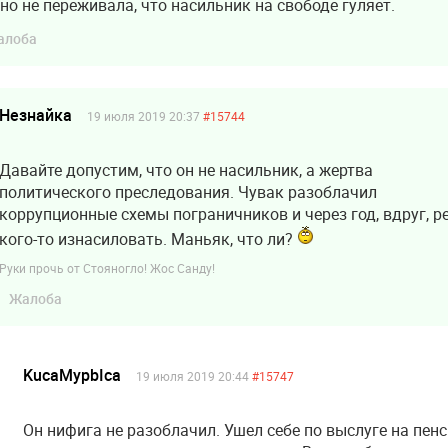
но не переживала, что насильник на свободе гуляет.
алоба
Незнайка
19 июля 2019 20:37
#15744
Давайте допустим, что он не насильник, а жертва
политического преследования. Чувак разоблачил
коррупционные схемы пограничников и через год, вдруг, 
кого-то изнасиловать. Маньяк, что ли?
Руки прочь от Стояногло! Жос Санду!
Жалоба
KucaMypbIca
19 июля 2019 20:44
#15747
Он нифига не разоблачил. Ушел себе по выслуге на пен