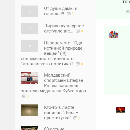
точ
От души дамы и
Ж
господа!!!
0
Лирико-культурное
отступление...
0
Назовем это: "Ода
истинной природе
вещей" (!!!)
современного типичного
"молдавского политика"!
0
Молдавский
спортсмен Штефан
Рошка завоевал
золотую медаль на Кубке мира
1
Кто-то в лифте
написал "Лена –
проститутка"
0
80-летние