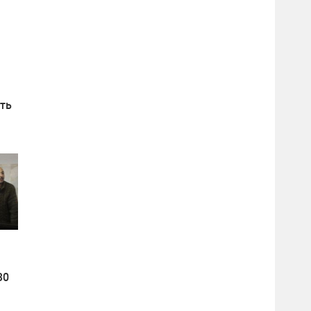
ить
30