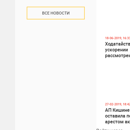
ВСЕ НОВОСТИ
18-06-2019, 16:3
Ходатайств
ускорении
рассмотре
Георге Пет
отклонено
27-02-2019, 18:4
АП Кишине
оставила п
арестом ак
DA Георге 