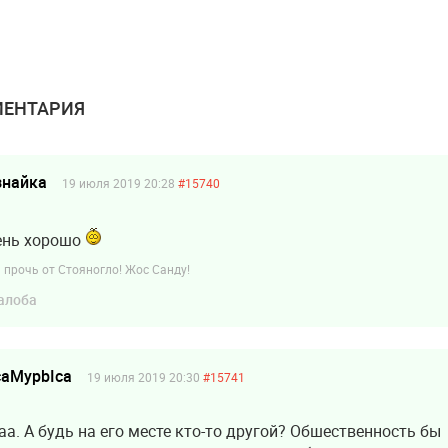
стражей
ЕНТАРИЯ
знайка
19 июля 2019 20:28
#15740
ень хорошо
 прочь от Стояногло! Жос Санду!
алоба
caMypbIca
19 июля 2019 20:30
#15741
а. А будь на его месте кто-то другой? Обшественность бы