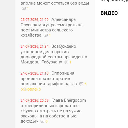
вполне может остаться без воды
1
ВИДЕО
Александра
25-07-2026, 21:09
Слусаря могут рассмотреть на
пост министра сельского
хозяйства
1
Возбуждено
24-07-2026, 21:34
уголовное дело против
двоюродной сестры президента
Молдовы Табурчану
1
Оппозиция
24-07-2026, 21:10
провела протест против
повышения тарифов на газ
5
обновлено
Глава Energocom
24-07-2026, 20:59
о «неприличных зарплатах»:
«Нужно смотреть не на чужие
расходы, а на собственные
доходы»
0