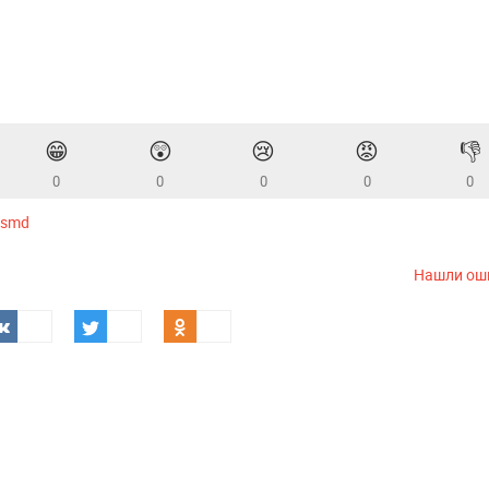
😁
😲
😢
😡
👎
0
0
0
0
0
wsmd
Нашли ош