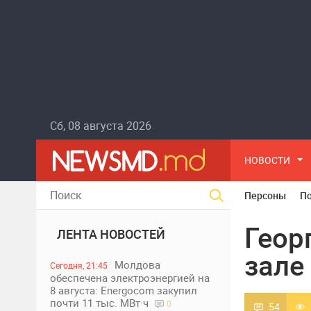
Сб, 08 августа 2026
НОВОСТИ
Персоны
П
Геор
ЛЕНТА НОВОСТЕЙ
зале
Молдова
Сегодня, 21:45
обеспечена электроэнергией на
8 августа: Energocom закупил
почти 11 тыс. МВт·ч
0
54