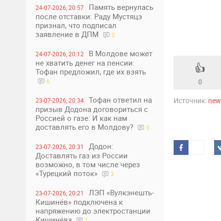
Память вернулась
24-07-2026, 20:57
после отставки: Раду Мустяцэ
признал, что подписал
заявление в ДПМ
0
В Молдове может
24-07-2026, 20:12
не хватить денег на пенсии:
👍
Тофан предложил, где их взять
6
0
Тофан ответил на
Источник:
ne
23-07-2026, 20:34
призыв Додона договориться с
Россией о газе: И как нам
доставлять его в Молдову?
5
Додон:
23-07-2026, 20:31
Доставлять газ из России
возможно, в том числе через
«Турецкий поток»
3
ЛЭП «Вулкэнешть-
23-07-2026, 20:21
Кишинёв» подключена к
напряжению до электростанции
Кишинёва
1