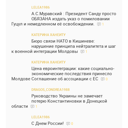
LELEA1986
А.С.Муравский : Президент Санду просто
ОБЯЗАНА издать указ о помиловании
Гуцул и немедленном её освобождении.
1
КАТЕРИНА ХАНЕИТУ
Бюро связи НАТО в Кишиневе:
нарушение принципа нейтралитета и шаг
к военной интеграции Молдовы
1
КАТЕРИНА ХАНЕИТУ
Цена евроинтеграции: какие социально-
экономические последствия принесло
Молдове Соглашение об ассоциации с ЕС
0
DRAGOS_CONDREA1988
Руководство Украины не замечает
потерю Константиновки в Донецкой
области
1
LELEA1986
С Днем России!
0