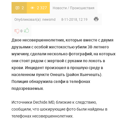
2
2 327
Новости
/
Происшествия
Опубликовал(а):
newsmd
8-11-2018, 12:19
0
Двое несовершеннолетних, которые вместе с двумя
друзьями с особой жестокостью убили 38-летнего
мужчину, сделали несколько фотографий, на которых
они стоят рядом с жертвой с руками по локоть в
крови. Инцидент произошел в прошлую среду в
населенном пункте Онешть (район Хынчешть).
Полиция обнаружила селфи в телефонах
подозреваемых.
Источники Dechide.MD, близкие к следствию,
сообщили, что шокирующие фото были найдены в
телефонах несовершеннолетних.