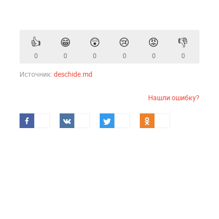
👍
😁
😲
😢
😡
👎
0
0
0
0
0
0
Источник:
deschide.md
Нашли ошибку?