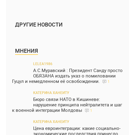
ДРУГИЕ НОВОСТИ
МНЕНИЯ
LELEA1986
А.С.Муравский : Президент Санду просто
ОБЯЗАНА издать указ о помиловании
Гуцул и немедленном её освобождении.
1
КАТЕРИНА ХАНЕИТУ
Бюро связи НАТО в Кишиневе:
нарушение принципа нейтралитета и шаг
к военной интеграции Молдовы
1
КАТЕРИНА ХАНЕИТУ
Цена евроинтеграции: какие социально-
экономические последствия принесло