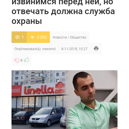
извинимся перед ней, но
отвечать должна служба
охраны
1
2 202
Новости
/
Общество
Опубликовал(а):
newsmd
8-11-2018, 10:27
0