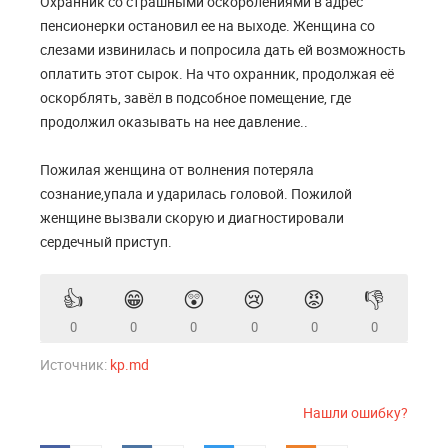
Охранник со страшными оскорблениями в адрес
пенсионерки остановил ее на выходе. Женщина со
слезами извинилась и попросила дать ей возможность
оплатить этот сырок. На что охранник, продолжая её
оскорблять, завёл в подсобное помещение, где
продолжил оказывать на нее давление..
Пожилая женщина от волнения потеряла
сознание,упала и ударилась головой. Пожилой
женщине вызвали скорую и диагностировали
сердечный приступ.
👍
😁
😲
😢
😡
👎
0
0
0
0
0
0
Источник:
kp.md
Нашли ошибку?