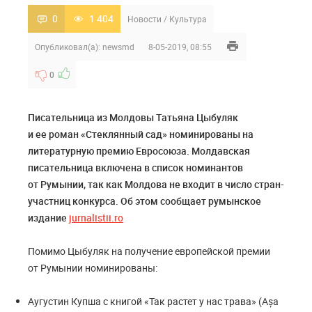
0
1 404
Новости
/
Культура
Опубликовал(а):
newsmd
8-05-2019, 08:55
0
Писательница из Молдовы Татьяна Цыбуляк
и ее роман «Стеклянный сад» номинированы на
литературную премию Евросоюза. Молдавская
писательница включена в список номинантов
от Румынии, так как Молдова не входит в число стран-
участниц конкурса. Об этом сообщает румынское
издание
jurnalistii.ro
Помимо Цыбуляк на получение европейской премии
от Румынии номинированы:
Аугустин Купша с книгой «Так растет у нас трава» (Așa