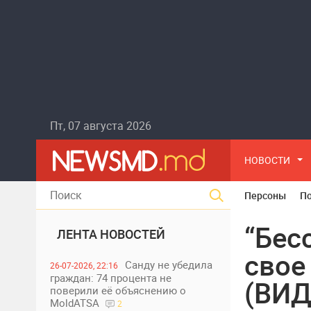
Пт, 07 августа 2026
НОВОСТИ
Персоны
П
“Бес
ЛЕНТА НОВОСТЕЙ
свое
Санду не убедила
26-07-2026, 22:16
граждан: 74 процента не
(ВИД
поверили её объяснению о
MoldATSA
2