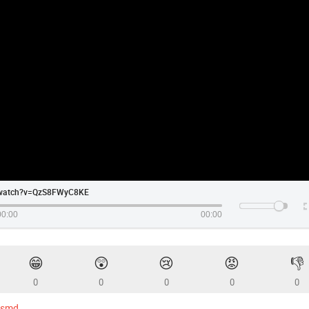
watch?v=QzS8FWyC8KE
00:00
00:00
😁
😲
😢
😡
👎
0
0
0
0
0
wsmd