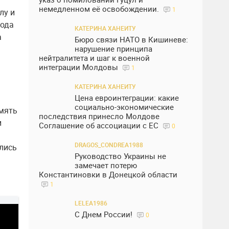
немедленном её освобождении.
1
лу и
рода
КАТЕРИНА ХАНЕИТУ
а
Бюро связи НАТО в Кишиневе:
нарушение принципа
нейтралитета и шаг к военной
интеграции Молдовы
1
КАТЕРИНА ХАНЕИТУ
Цена евроинтеграции: какие
социально-экономические
амять
последствия принесло Молдове
и
Соглашение об ассоциации с ЕС
0
DRAGOS_CONDREA1988
ались
Руководство Украины не
замечает потерю
Константиновки в Донецкой области
1
LELEA1986
С Днем России!
0