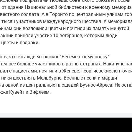
 Колонна под флагами Победы, Советского Союза и России
 от здания Национальной библиотеки к военному мемориа
вестного солдата. А в Торонто по центральным улицам го
 тысяч участников международного шествия. У мемориал
инам они возложили цветы и почтили их память минутой
 акции приняли участие 10 ветеранов, которым люди
 цветы и подарки.
ить, что с каждым годом к “Бессмертному полку”
тся все больше участников в разных странах. Накануне п
евал с нацистами, почтили в Женеве. Георгиевские ленточк
тники шествия в Мельбурне. Военные песни и марши
на одной из центральных площадей Буэнос-Айреса. Не ост
акже Кувейт и Вифлеем.