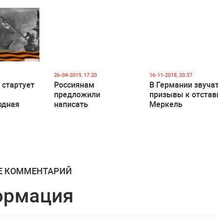
егистрации
собрала собрала 50
войны.
тысяч человек
26-04-2019, 17:20
16-11-2018, 20:37
 стартует
Россиянам
В Германии звуча
предложили
призывы к отстав
одная
написать
Меркель
здравь
исторический
обеды С
диктант о ВОВ
ом"
Е КОММЕНТАРИЙ
ормация