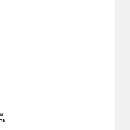
ла
тв