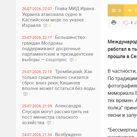
Глава МИД Ирана:
26-07-2026, 22:07
0
1
Украина атаковала судно в
Каспийском море по указке
-1
Израиля
0
Большинство
25-07-2026, 22:17
Международн
граждан Молдовы
поддерживают досрочные
работал в т
парламентские и президентские
прошла в Се
выборы — соцопрос
0
В частности
Тромбицкий: Как
25-07-2026, 22:10
только существенно снизится
По традиции
сброс вниз реки, Кишинев
фотографиям
вполне может остаться без воды
мемориала В
1
тех времен. 
Александра
25-07-2026, 21:09
полка” прин
Слусаря могут рассмотреть на
песни и зап
пост министра сельского
хозяйства
1
“Бессмертны
Возбуждено
24-07-2026, 21:34