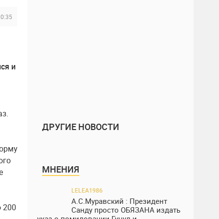
10:35
ся и
аз.
ДРУГИЕ НОВОСТИ
форму
ого
МНЕНИЯ
е
LELEA1986
А.С.Муравский : Президент
о 200
Санду просто ОБЯЗАНА издать
указ о помиловании Гуцул и