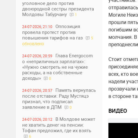
участников.
уголовное дело против
отправилась
двоюродной сестры президента
Молдовы Табурчану
Могиле Неиз
1
прошли пять
Оппозиция
24-07-2026, 21:10
погибшим во
провела протест против
молчания. В
повышения тарифов на газ
5
обновлено
преподнесли
Глава Energocom
24-07-2026, 20:59
Стоит отмет
о «неприличных зарплатах»:
присоединяе
«Нужно смотреть не на чужие
расходы, а на собственные
всех, кто во
доходы»
0
надели учас
прозвучали 
Память вернулась
24-07-2026, 20:57
после отставки: Раду Мустяцэ
в стороне т
признал, что подписал
заявление в ДПМ
0
ВИДЕО
В Молдове может
24-07-2026, 20:12
не хватить денег на пенсии:
Тофан предложил, где их взять
6