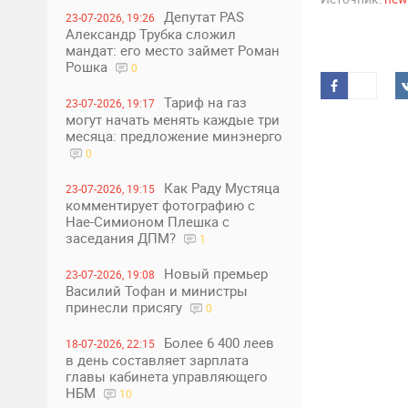
Депутат PAS
23-07-2026, 19:26
Александр Трубка сложил
мандат: его место займет Роман
Рошка
0
Тариф на газ
23-07-2026, 19:17
могут начать менять каждые три
месяца: предложение минэнерго
0
Как Раду Мустяца
23-07-2026, 19:15
комментирует фотографию с
Нае-Симионом Плешка с
заседания ДПМ?
1
Новый премьер
23-07-2026, 19:08
Василий Тофан и министры
принесли присягу
0
Более 6 400 леев
18-07-2026, 22:15
в день составляет зарплата
главы кабинета управляющего
НБМ
10