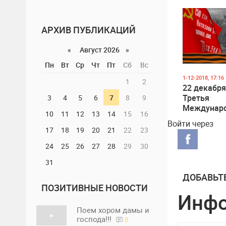
полку» в р
АРХИВ ПУБЛИКАЦИЙ
«
Август 2026 »
Пн
Вт
Ср
Чт
Пт
Сб
Вс
1-12-2018, 17:16
1
2
22 декабря
Третья
3
4
5
6
7
8
9
Междунар
10
11
12
13
14
15
16
Акция "По
Войти через
Солдата П
17
18
19
20
21
22
23
Новым Год
24
25
26
27
28
29
30
31
ДОБАВЬТ
ПОЗИТИВНЫЕ НОВОСТИ
Инф
Поем хором дамы и
господа!!!
0