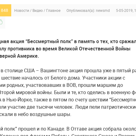
 848
Новости
/
Видео
/
Главное
Опубликовал(а):
newsmd
5-05-2019, 
ая акция “Бессмертный полк” в память о тех, кто сражал
ылу противника во время Великой Отечественной Войны
верной Америке.
, в столице США – Вашингтоне акция прошла уже в пятый р
 шествие началось от Белого дома. Участники акции с
и родных, участвовавших в ВОВ, прошли маршем до
торой мировой войны. Были и те, кто оделись в военную 
А в Нью-Йорке, также в пятом по счету шествии “Бессмертн
яли участие две тысячи человек. Люди пели патриотически
ускали в небо воздушные шары.
й полк” прошел и по Канаде. В Оттаве акция собрала окол