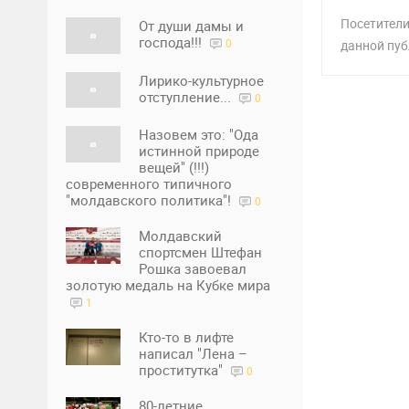
Посетители
От души дамы и
господа!!!
0
данной пуб
Лирико-культурное
отступление...
0
Назовем это: "Ода
истинной природе
вещей" (!!!)
современного типичного
"молдавского политика"!
0
Молдавский
спортсмен Штефан
Рошка завоевал
золотую медаль на Кубке мира
1
Кто-то в лифте
написал "Лена –
проститутка"
0
80-летние