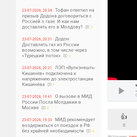
Тофан ответил на
23-07-2026, 20:34
призыв Додона договориться с
Россией о газе: И как нам
доставлять его в Молдову?
5
Додон:
23-07-2026, 20:31
Доставлять газ из России
возможно, в том числе через
«Турецкий поток»
3
ЛЭП «Вулкэнешть-
23-07-2026, 20:21
Кишинёв» подключена к
напряжению до электростанции
Кишинёва
1
О вызове в МИД
23-07-2026, 19:41
России Посла Молдавии в
Москве
0
👍
МИД рекомендует
23-07-2026, 19:33
воздержаться от поездок в РФ
0
без крайней необходимости
4
Источник:
ne