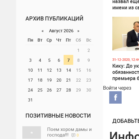
назвал еще
имени из с
правитель
АРХИВ ПУБЛИКАЦИЙ
команды
«
Август 2026 »
Пн
Вт
Ср
Чт
Пт
Сб
Вс
1
2
3
4
5
6
7
8
9
31-12-2020, 12:4
Кику: До у
10
11
12
13
14
15
16
обязаннос
премьера 
17
18
19
20
21
22
23
исполнять 
Войти через
24
25
26
27
28
29
30
Чеботарь
31
ПОЗИТИВНЫЕ НОВОСТИ
ДОБАВЬТ
Поем хором дамы и
Инф
господа!!!
0