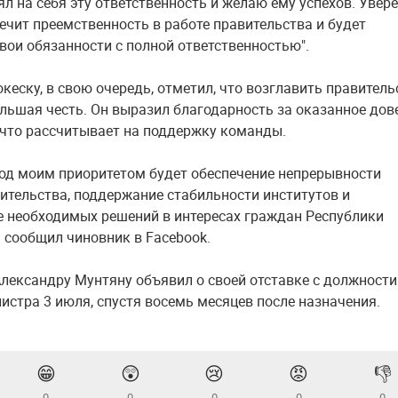
зял на себя эту ответственность и желаю ему успехов. Увере
печит преемственность в работе правительства и будет
вои обязанности с полной ответственностью".
кеску, в свою очередь, отметил, что возглавить правитель
большая честь. Он выразил благодарность за оказанное дов
 что рассчитывает на поддержку команды.
иод моим приоритетом будет обеспечение непрерывности
ительства, поддержание стабильности институтов и
 необходимых решений в интересах граждан Республики
 сообщил чиновник в Facebook.
лександру Мунтяну объявил о своей отставке с должности
истра 3 июля, спустя восемь месяцев после назначения.
😁
😲
😢
😡
👎
0
0
0
0
0