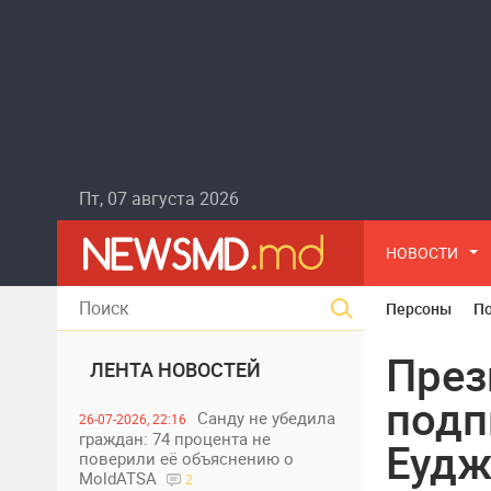
Пт, 07 августа 2026
НОВОСТИ
Персоны
П
През
ЛЕНТА НОВОСТЕЙ
подп
Санду не убедила
26-07-2026, 22:16
граждан: 74 процента не
Еудж
поверили её объяснению о
MoldATSA
2