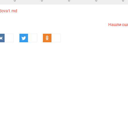
dova1.md
Нашли ош