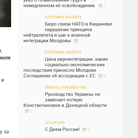
немедленном её освобождении.
1
КАТЕРИНА ХАНЕИТУ
Бюро связи НАТО в Кишиневе:
нарушение принципа
нейтралитета и шаг к военной
интеграции Молдовы
1
,
КАТЕРИНА ХАНЕИТУ
 июля
Цена евроинтеграции: какие
социально-экономические
последствия принесло Молдове
Соглашение об ассоциации с ЕС
0
 и
DRAGOS_CONDREA1988
Руководство Украины не
замечает потерю
Константиновки в Донецкой области
1
LELEA1986
С Днем России!
0
у за