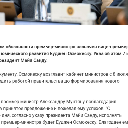
м обязанности премьер-министра назначен вице-премьер
номического развития Еуджен Осмокеску. Указ об этом 7
резидент Майя Санду.
кументу, Осмокеску возглавит кабинет министров с 8 июля
одить работой правительства до формирования нового
премьер-министр Александру Мунтяну поблагодарил
а принятое предложение и пожелал ему успехов: "С
 дня, согласно указу президента Майи Санду, исполнять
 премьер-министра будет Еуджен Осмокеску. Благодаен ем