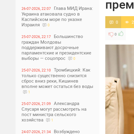
прем
Глава МИД Ирана:
26-07-2026, 22:07
Украина атаковала судно в
Каспийском море по указке
0
2
Израиля
0
0
Большинство
25-07-2026, 22:17
граждан Молдовы
поддерживают досрочные
парламентские и президентские
выборы — соцопрос
0
Тромбицкий: Как
25-07-2026, 22:10
только существенно снизится
сброс вниз реки, Кишинев
вполне может остаться без воды
1
Александра
25-07-2026, 21:09
Слусаря могут рассмотреть на
пост министра сельского
хозяйства
1
Возбуждено
24-07-2026, 21:34