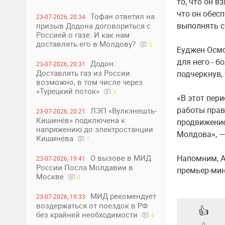
то, что он в
что он обес
Тофан ответил на
23-07-2026, 20:34
выполнять с
призыв Додона договориться с
Россией о газе: И как нам
доставлять его в Молдову?
5
Еуджен Осмо
для него - 
Додон:
23-07-2026, 20:31
Доставлять газ из России
подчеркнув,
возможно, в том числе через
«Турецкий поток»
3
«В этот пер
работы прав
ЛЭП «Вулкэнешть-
23-07-2026, 20:21
Кишинёв» подключена к
продвижение
напряжению до электростанции
Молдова», —
Кишинёва
1
Напомним, А
О вызове в МИД
23-07-2026, 19:41
России Посла Молдавии в
премьер-мин
Москве
0
МИД рекомендует
23-07-2026, 19:33
воздержаться от поездок в РФ
👍
без крайней необходимости
4
0