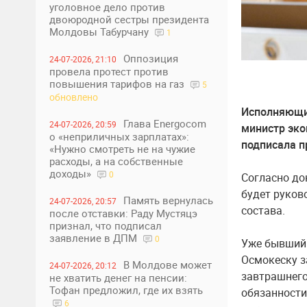
уголовное дело против
двоюродной сестры президента
Молдовы Табурчану
1
Оппозиция
24-07-2026, 21:10
провела протест против
повышения тарифов на газ
5
обновлено
Исполняющи
Глава Energocom
24-07-2026, 20:59
министр эко
о «неприличных зарплатах»:
подписала п
«Нужно смотреть не на чужие
расходы, а на собственные
доходы»
0
Согласно до
будет руков
Память вернулась
24-07-2026, 20:57
состава.
после отставки: Раду Мустяцэ
признал, что подписал
заявление в ДПМ
0
Уже бывший 
Осмокеску з
В Молдове может
24-07-2026, 20:12
завтрашнего
не хватить денег на пенсии:
Тофан предложил, где их взять
обязанности
6