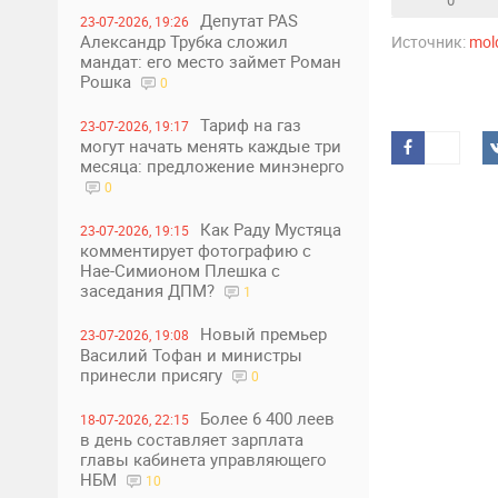
Депутат PAS
23-07-2026, 19:26
Александр Трубка сложил
Источник:
mol
мандат: его место займет Роман
Рошка
0
Тариф на газ
23-07-2026, 19:17
могут начать менять каждые три
месяца: предложение минэнерго
0
Как Раду Мустяца
23-07-2026, 19:15
комментирует фотографию с
Нае-Симионом Плешка с
заседания ДПМ?
1
Новый премьер
23-07-2026, 19:08
Василий Тофан и министры
принесли присягу
0
Более 6 400 леев
18-07-2026, 22:15
в день составляет зарплата
главы кабинета управляющего
НБМ
10