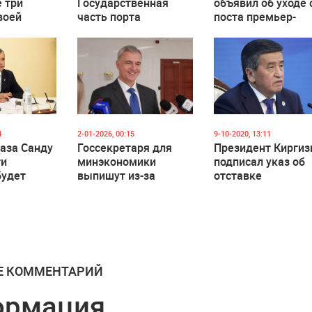
 три
Государственная
объявил об уходе 
воей
часть порта
поста премьер-
ственной
Джурджулешты не
министра
продается
4
2-01-2026, 00:15
9-10-2020, 13:11
каза Санду
Госсекретаря для
Президент Киргиз
ти
минэкономики
подписал указ об
будет
выпишут из-за
отставке
Ольга
границы
правительства и
премьера
Е КОММЕНТАРИЙ
ормация