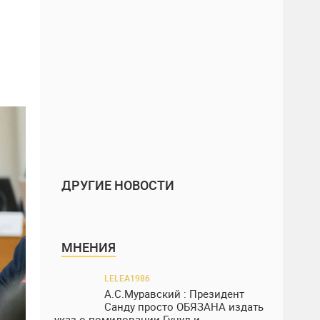
ДРУГИЕ НОВОСТИ
МНЕНИЯ
LELEA1986
А.С.Муравский : Президент
Санду просто ОБЯЗАНА издать
указ о помиловании Гуцул и