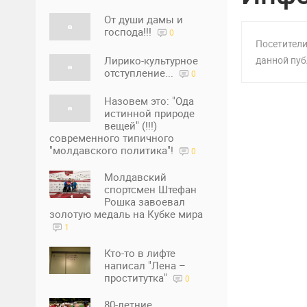
От души дамы и
господа!!!
0
Посетители
Лирико-культурное
данной пуб
отступление...
0
Назовем это: "Ода
истинной природе
вещей" (!!!)
современного типичного
"молдавского политика"!
0
Молдавский
спортсмен Штефан
Рошка завоевал
золотую медаль на Кубке мира
1
Кто-то в лифте
написал "Лена –
проститутка"
0
80-летние