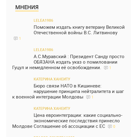
МНЕНИЯ
LELEA1986
Поможем издать книгу ветерану Великой
Отечественной войны В.С. Литвинову
1
LELEA1986
А.С.Муравский : Президент Санду просто
ОБЯЗАНА издать указ о помиловании
Гуцул и немедленном её освобождении.
1
КАТЕРИНА ХАНЕИТУ
Бюро связи НАТО в Кишиневе:
нарушение принципа нейтралитета и шаг
к военной интеграции Молдовы
1
КАТЕРИНА ХАНЕИТУ
Цена евроинтеграции: какие социально-
экономические последствия принесло
Молдове Соглашение об ассоциации с ЕС
0