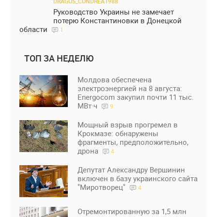
DRAGOS_CONDREA1988
Руководство Украины не замечает
потерю Константиновки в Донецкой
области
1
ТОП ЗА НЕДЕЛЮ
Молдова обеспечена
электроэнергией на 8 августа:
Energocom закупил почти 11 тыс.
МВт·ч
9
Мощный взрыв прогремел в
Крокмазе: обнаружены
фрагменты, предположительно,
дрона
4
Депутат Александру Вершинин
включен в базу украинского сайта
"Миротворец"
4
Отремонтированную за 1,5 млн