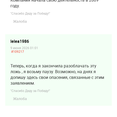
Компания начала свою деятельность в 2009
году.
"Спасибо Деду за Победу!"
Жалоба
lelea1986
9 июня 2026 01:01
#109217
Теперь, когда я закончила разоблачать эту
ложь , я возьму паузу. Возможно, на днях я
допишу здесь свои опасения, связанные с этим
заявлением.
"Спасибо Деду за Победу!"
Жалоба