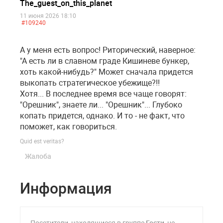
The_guest_on_this_planet
11 июня 2026 18:10
#109240
А у меня есть вопрос! Риторический, наверное:
"А есть ли в славном граде Кишиневе бункер,
хоть какой-нибудь?" Может сначала придется
выкопать стратегическое убежище?!!
Хотя... В последнее время все чаще говорят:
"Орешник", знаете ли... "Орешник"... Глубоко
копать придется, однако. И то - не факт, что
поможет, как говориться.
Quid est veritas?
Жалоба
Информация
Посетители, находящиеся в группе
Гости
, не