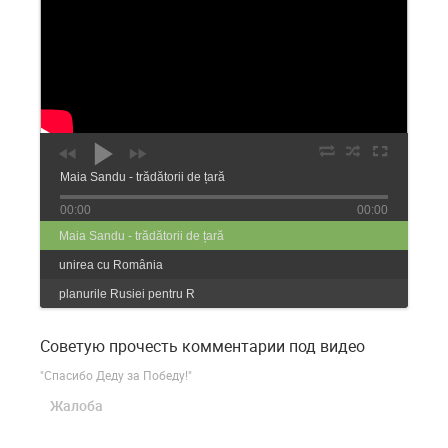
Maia Sandu - trădătorii de țară
00:00
00:00
Maia Sandu - trădătorii de țară
unirea cu România
planurile Rusiei pentru R
Советую прочесть комментарии под видео
"Спасибо Деду за Победу!"
Жалоба