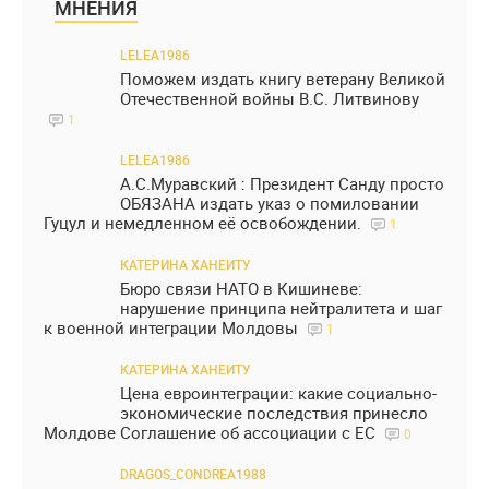
МНЕНИЯ
LELEA1986
Поможем издать книгу ветерану Великой
Отечественной войны В.С. Литвинову
1
LELEA1986
А.С.Муравский : Президент Санду просто
ОБЯЗАНА издать указ о помиловании
Гуцул и немедленном её освобождении.
1
КАТЕРИНА ХАНЕИТУ
Бюро связи НАТО в Кишиневе:
нарушение принципа нейтралитета и шаг
к военной интеграции Молдовы
1
КАТЕРИНА ХАНЕИТУ
Цена евроинтеграции: какие социально-
экономические последствия принесло
Молдове Соглашение об ассоциации с ЕС
0
DRAGOS_CONDREA1988