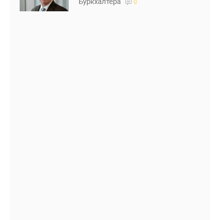
Буркхалтера
0