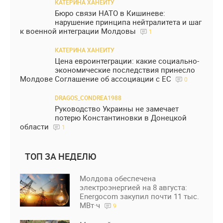
КАТЕРИНА ХАНЕИТУ
Бюро связи НАТО в Кишиневе:
нарушение принципа нейтралитета и шаг
к военной интеграции Молдовы
1
КАТЕРИНА ХАНЕИТУ
Цена евроинтеграции: какие социально-
экономические последствия принесло
Молдове Соглашение об ассоциации с ЕС
0
DRAGOS_CONDREA1988
Руководство Украины не замечает
потерю Константиновки в Донецкой
области
1
ТОП ЗА НЕДЕЛЮ
Молдова обеспечена
электроэнергией на 8 августа:
Energocom закупил почти 11 тыс.
МВт·ч
9