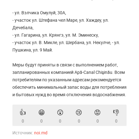
- ул. Вэлчика Омулуй, 30А,
- участок ул. Штефана чел Маре, ул. Хаждеу, ул.
Дечебала,
- ул. Гагарина, ул. Крянгэ, ул. М. Эминеску,
- участок ул. В. Микле, ул. Шербана, ул. Некулче, - ул.
Пушкина, ул. 9 Май.
Меры будут приняты в связи с выполнением работ,
запланированных компанией Apă-Canal Chişinău. Всем
потребителям по указанным адресам рекомендуется
обеспечить минимальный запас воды для потребления
и бытовых нужд во время отключения водоснабжения.
👍
😁
😲
😢
😡
👎
0
0
0
0
0
0
Источник:
noi.md