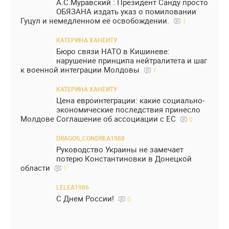
А.С.Муравский : Президент Санду просто
ОБЯЗАНА издать указ о помиловании
Гуцул и немедленном её освобождении.
1
КАТЕРИНА ХАНЕИТУ
Бюро связи НАТО в Кишиневе:
нарушение принципа нейтралитета и шаг
к военной интеграции Молдовы
1
КАТЕРИНА ХАНЕИТУ
Цена евроинтеграции: какие социально-
экономические последствия принесло
Молдове Соглашение об ассоциации с ЕС
0
DRAGOS_CONDREA1988
Руководство Украины не замечает
потерю Константиновки в Донецкой
области
1
LELEA1986
С Днем России!
0