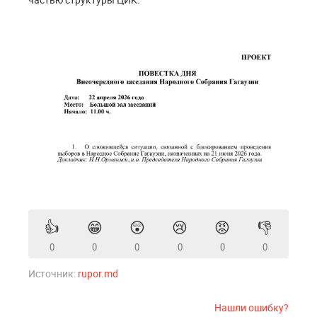
👍
😁
😲
😢
😡
👎
0
0
0
0
0
0
Источник:
rupor.md
Нашли ошибку?