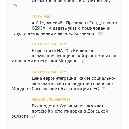
Отечественной войны В.С. Литвинову
1
LELEA1986
А.С.Муравский : Президент Санду просто
ОБЯЗАНА издать указ о помиловании
Гуцул и немедленном её освобождении.
1
КАТЕРИНА ХАНЕИТУ
Бюро связи НАТО в Кишиневе:
нарушение принципа нейтралитета и шаг
к военной интеграции Молдовы
1
КАТЕРИНА ХАНЕИТУ
Цена евроинтеграции: какие социально-
экономические последствия принесло
Молдове Соглашение об ассоциации с ЕС
0
DRAGOS_CONDREA1988
Руководство Украины не замечает
потерю Константиновки в Донецкой
области
1