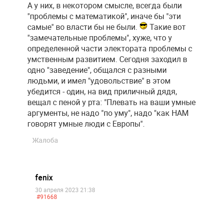
А у них, в некотором смысле, всегда были
"проблемы с математикой", иначе бы "эти
самые" во власти бы не были.
Такие вот
"замечательные проблемы", хуже, что у
определенной части электората проблемы с
умственным развитием. Сегодня заходил в
одно "заведение", общался с разными
людьми, и имел "удовольствие" в этом
убедится - один, на вид приличный дядя,
вещал с пеной у рта: "Плевать на ваши умные
аргументы, не надо "по уму", надо "как НАМ
говорят умные люди с Европы".
Жалоба
fenix
30 апреля 2023 21:38
#91668