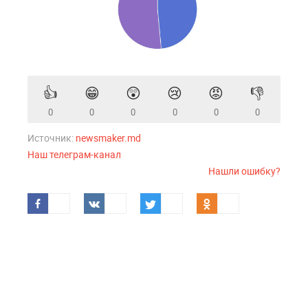
👍
😁
😲
😢
😡
👎
0
0
0
0
0
0
Источник:
newsmaker.md
Наш телеграм-канал
Нашли ошибку?