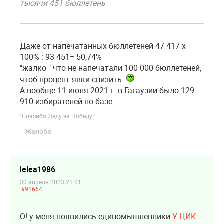
тысячи 451 бюллетень
Даже от напечатанных бюллетеней 47 417 х
100% : 93 451= 50,74%
"жалко " что не напечатали 100 000 бюллетеней,
чтоб процент явки снизить.
А вообще 11 июля 2021 г. в Гагаузии было 129
910 избирателей по базе.
"Спасибо Деду за Победу!"
Жалоба
lelea1986
30 апреля 2023 21:01
#91664
О! у меня появились единомышленники
У ЦИК