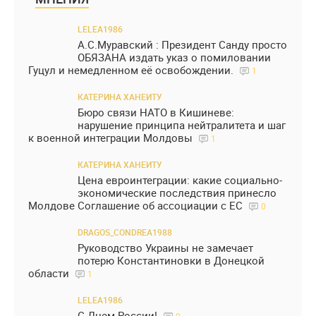
LELEA1986
А.С.Муравский : Президент Санду просто
ОБЯЗАНА издать указ о помиловании
Гуцул и немедленном её освобождении.
1
КАТЕРИНА ХАНЕИТУ
Бюро связи НАТО в Кишиневе:
нарушение принципа нейтралитета и шаг
к военной интеграции Молдовы
1
КАТЕРИНА ХАНЕИТУ
Цена евроинтеграции: какие социально-
экономические последствия принесло
Молдове Соглашение об ассоциации с ЕС
0
DRAGOS_CONDREA1988
Руководство Украины не замечает
потерю Константиновки в Донецкой
области
1
LELEA1986
С Днем России!