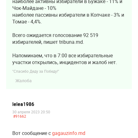
наиболее активны избиратели в Бужаке - 11% и
Чок-Майдане - 10%
наиболее пассивны избиратели в Копчаке - 3% и
Томае - 4,4%.
Всего ожидается голосование 92 519
избирателей, пишет tribuna.md.
Напоминаем, что в 7:00 все избирательные
участки открылись, инцидентов и жалоб нет.
"Спасибо Деду за Победу!"
Жалоба
lelea1986
30 апреля 2023 20:50
#91662
Вот сообщение с
gagauzinfo.md