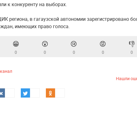
или к конкуренту на выборах.
ИК региона, в гагаузской автономии зарегистрировано бо
аждан, имеющих право голоса.
😁
😲
😢
😡
👎
0
0
0
0
0
-канал
Нашли ош