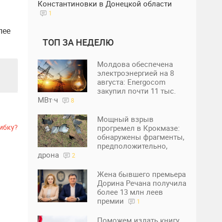
Константиновки в Донецкой области
1
лее
ТОП ЗА НЕДЕЛЮ
Молдова обеспечена
электроэнергией на 8
августа: Energocom
закупил почти 11 тыс.
МВт·ч
8
Мощный взрыв
ибку?
прогремел в Крокмазе:
обнаружены фрагменты,
предположительно,
дрона
2
Жена бывшего премьера
Дорина Речана получила
более 13 млн леев
премии
1
Поможем издать книгу