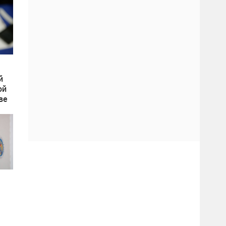
й
ой
ве