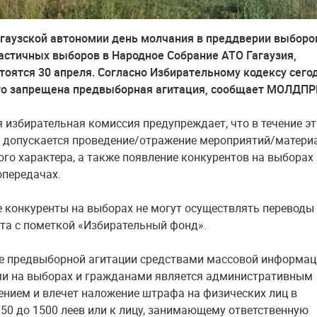
агаузской автономии день молчания в преддверии выборо
астичных выборов в Народное Собрание АТО Гагаузия,
тоятся 30 апреля. Согласно Избирательному кодексу сего
го запрещена предвыборная агитация, сообщает МОЛДПР
 избирательная комиссия предупреждает, что в течение эт
е допускается проведение/отражение мероприятий/матери
го характера, а также появление конкурентов на выборах 
опередачах.
е конкуренты на выборах не могут осуществлять переводы
чета с пометкой «Избирательный фонд».
 предвыборной агитации средствами массовой информац
и на выборах и гражданами является административным
нием и влечет наложение штрафа на физических лиц в
750 до 1500 леев или к лицу, занимающему ответственную