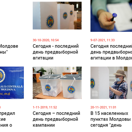
30-10-2020, 10:54
9-07-2021, 11:33
 Молдове
Сегодня - последний
Сегодня последни
ины"
день предвыборной
день предвыборн
агитации
агитации в Молдо
8
1-11-2019, 11:52
20-11-2021, 11:01
предил
Сегодня – последний
В 15 населенных
кие
день предвыборной
пунктах Молдовы
ния о
кампании
сегодня "день
и норм
тишины"