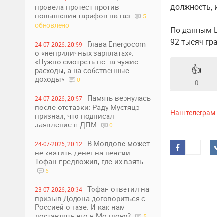
должность, 
провела протест против
повышения тарифов на газ
5
обновлено
По данным Ц
92 тысяч гр
Глава Energocom
24-07-2026, 20:59
о «неприличных зарплатах»:
«Нужно смотреть не на чужие
👍
расходы, а на собственные
доходы»
0
0
Память вернулась
24-07-2026, 20:57
после отставки: Раду Мустяцэ
Наш телеграм
признал, что подписал
заявление в ДПМ
0
В Молдове может
24-07-2026, 20:12
не хватить денег на пенсии:
Тофан предложил, где их взять
6
Тофан ответил на
23-07-2026, 20:34
призыв Додона договориться с
Россией о газе: И как нам
доставлять его в Молдову?
5