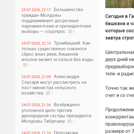
Большинство
25-07-2026, 22:17
граждан Молдовы
Сегодня в Г
поддерживают досрочные
башкана и ч
парламентские и президентские
которые сос
выборы — соцопрос
0
завтра стро
Тромбицкий: Как
25-07-2026, 22:10
только существенно снизится
Центральная
сброс вниз реки, Кишинев
двух дней н
вполне может остаться без воды
1
предвыборно
теле- и ради
Александра
25-07-2026, 21:09
Слусаря могут рассмотреть на
пост министра сельского
Точно так ж
хозяйства
1
счет и со с
Возбуждено
24-07-2026, 21:34
Продолжение
уголовное дело против
двоюродной сестры президента
конкурентам
Молдовы Табурчану
1
правонаруше
размере от 
Оппозиция
24-07-2026, 21:10