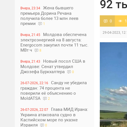
92 т
Жена бывшего
Вчера, 23:34
премьера Дорина Речана
получила более 13 млн леев
0
1
премии
1
29-04-2023, 12
Молдова обеспечена
Вчера, 21:45
электроэнергией на 8 августа:
Energocom закупил почти 11 тыс.
МВт·ч
8
Новый посол США в
Вчера, 21:43
Молдове: Сенат утвердил
Джозефа Буркхалтера
0
Санду не убедила
26-07-2026, 22:16
граждан: 74 процента не
поверили её объяснению о
MoldATSA
2
Глава МИД Ирана:
26-07-2026, 22:07
Украина атаковала судно в
Каспийском море по указке
Израиля
0