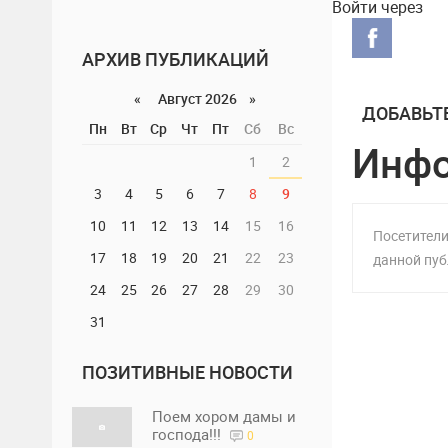
Войти через
финансово
управления
избирател
АРХИВ ПУБЛИКАЦИЙ
кампании
«
Август 2026 »
ДОБАВЬТ
Пн
Вт
Ср
Чт
Пт
Сб
Вс
Инф
1
2
3
4
5
6
7
8
9
10
11
12
13
14
15
16
Посетители
17
18
19
20
21
22
23
данной пуб
24
25
26
27
28
29
30
31
ПОЗИТИВНЫЕ НОВОСТИ
Поем хором дамы и
господа!!!
0