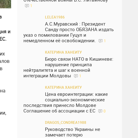
1
в
LELEA1986
А.С.Муравский : Президент
Санду просто ОБЯЗАНА издать
дня и
указ о помиловании Гуцул и
ЕС.
немедленном её освобождении.
1
КАТЕРИНА ХАНЕИТУ
их
Бюро связи НАТО в Кишиневе:
алов
нарушение принципа
в
нейтралитета и шаг к военной
интеграции Молдовы
1
КАТЕРИНА ХАНЕИТУ
 на
Цена евроинтеграции: какие
социально-экономические
последствия принесло Молдове
Соглашение об ассоциации с ЕС
0
ии,
DRAGOS_CONDREA1988
Руководство Украины не
замечает потерю