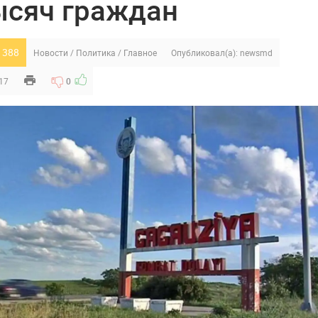
ысяч граждан
 388
Новости
/
Политика
/
Главное
Опубликовал(а):
newsmd
:17
0