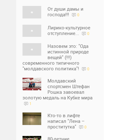
От души дамы и
господа!!!
0
Лирико-культурное
отступление...
0
Назовем это: "Ода
истинной природе
вещей" (!!!)
современного типичного
"молдавского политика"!
0
Молдавский
спортсмен Штефан
Рошка завоевал
золотую медаль на Кубке мира
1
Кто-то в лифте
написал "Лена –
проститутка"
0
80-летние