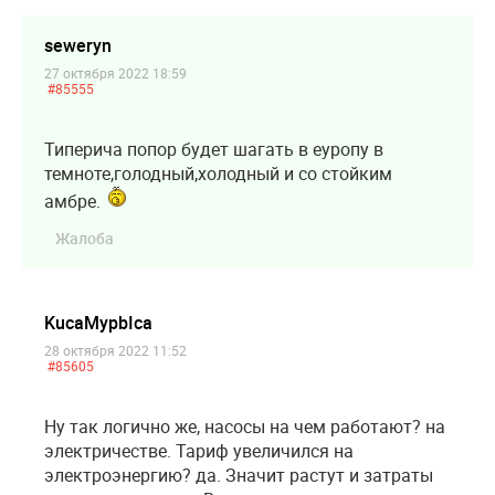
seweryn
27 октября 2022 18:59
#85555
Типерича попор будет шагать в еуропу в
темноте,голодный,холодный и со стойким
амбре.
Жалоба
KucaMypbIca
28 октября 2022 11:52
#85605
Ну так логично же, насосы на чем работают? на
электричестве. Тариф увеличился на
электроэнергию? да. Значит растут и затраты