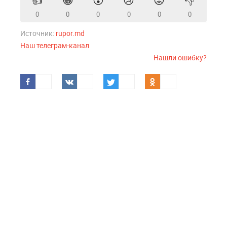
👍
😁
😲
😢
😡
👎
0
0
0
0
0
0
Источник:
rupor.md
Наш телеграм-канал
Нашли ошибку?