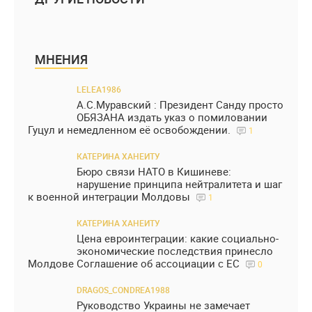
МНЕНИЯ
LELEA1986
А.С.Муравский : Президент Санду просто
ОБЯЗАНА издать указ о помиловании
Гуцул и немедленном её освобождении.
1
КАТЕРИНА ХАНЕИТУ
Бюро связи НАТО в Кишиневе:
нарушение принципа нейтралитета и шаг
к военной интеграции Молдовы
1
КАТЕРИНА ХАНЕИТУ
Цена евроинтеграции: какие социально-
экономические последствия принесло
Молдове Соглашение об ассоциации с ЕС
0
DRAGOS_CONDREA1988
Руководство Украины не замечает