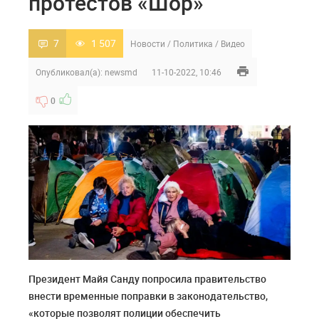
протестов «Шор»
7
1 507
Новости
/
Политика
/
Видео
Опубликовал(а):
newsmd
11-10-2022, 10:46
0
Президент Майя Санду попросила правительство
внести временные поправки в законодательство,
«которые позволят полиции обеспечить