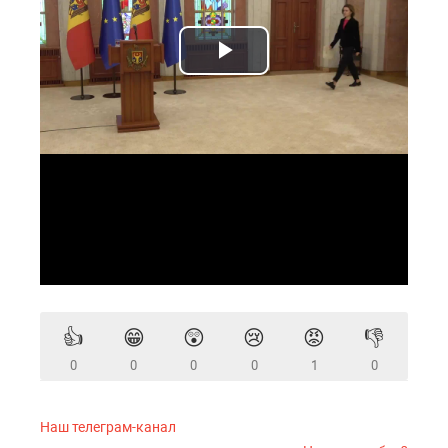
👍
😁
😲
😢
😡
👎
0
0
0
0
1
0
Наш телеграм-канал