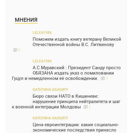
МНЕНИЯ
LELEA1986
Поможем издать книгу ветерану Великой
Отечественной войны В.С. Литвинову
1
LELEA1986
А.С.Муравский : Президент Санду просто
ОБЯЗАНА издать указ о помиловании
Гуцул и немедленном её освобождении.
1
КАТЕРИНА ХАНЕИТУ
Бюро связи НАТО в Кишиневе:
нарушение принципа нейтралитета и шаг
к военной интеграции Молдовы
1
КАТЕРИНА ХАНЕИТУ
Цена евроинтеграции: какие социально-
экономические последствия принесло