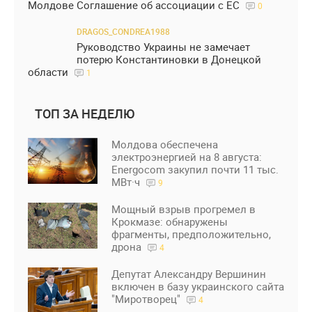
Молдове Соглашение об ассоциации с ЕС
0
DRAGOS_CONDREA1988
Руководство Украины не замечает
потерю Константиновки в Донецкой
области
1
ТОП ЗА НЕДЕЛЮ
Молдова обеспечена
электроэнергией на 8 августа:
Energocom закупил почти 11 тыс.
МВт·ч
9
Мощный взрыв прогремел в
Крокмазе: обнаружены
фрагменты, предположительно,
дрона
4
Депутат Александру Вершинин
включен в базу украинского сайта
"Миротворец"
4