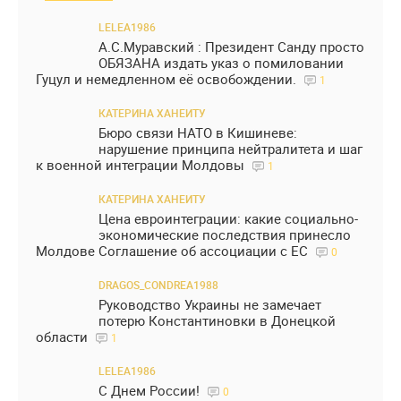
LELEA1986
А.С.Муравский : Президент Санду просто
ОБЯЗАНА издать указ о помиловании
Гуцул и немедленном её освобождении.
1
КАТЕРИНА ХАНЕИТУ
Бюро связи НАТО в Кишиневе:
нарушение принципа нейтралитета и шаг
к военной интеграции Молдовы
1
КАТЕРИНА ХАНЕИТУ
Цена евроинтеграции: какие социально-
экономические последствия принесло
Молдове Соглашение об ассоциации с ЕС
0
DRAGOS_CONDREA1988
Руководство Украины не замечает
потерю Константиновки в Донецкой
области
1
LELEA1986
С Днем России!
0