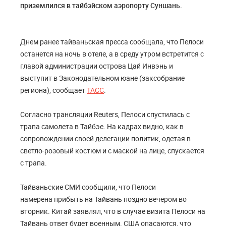
приземлился в тайбэйском аэропорту Суншань.
Днем ранее тайваньская пресса сообщала, что Пелоси
останется на ночь в отеле, а в среду утром встретится с
главой администрации острова Цай Инвэнь и
выступит в Законодательном юане (заксобрание
региона), сообщает
ТАСС
.
Согласно трансляции Reuters, Пелоси спустилась с
трапа самолета в Тайбэе. На кадрах видно, как в
сопровождении своей делегации политик, одетая в
светло-розовый костюм и с маской на лице, спускается
с трапа.
Тайваньские СМИ сообщили, что Пелоси
намерена прибыть на Тайвань поздно вечером во
вторник. Китай заявлял, что в случае визита Пелоси на
Тайвань ответ будет военным. США опасаются, что