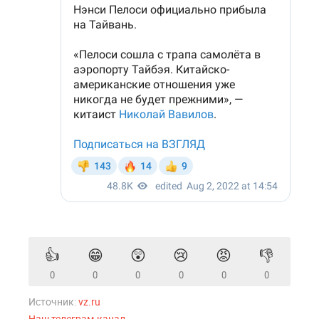
👍
😁
😲
😢
😡
👎
0
0
0
0
0
0
Источник:
vz.ru
Наш телеграм-канал