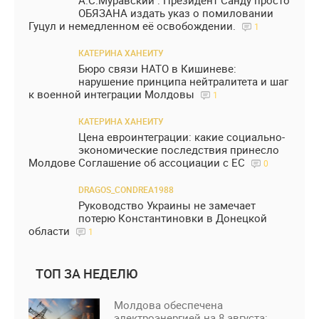
А.С.Муравский : Президент Санду просто
ОБЯЗАНА издать указ о помиловании
Гуцул и немедленном её освобождении.
1
КАТЕРИНА ХАНЕИТУ
Бюро связи НАТО в Кишиневе:
нарушение принципа нейтралитета и шаг
к военной интеграции Молдовы
1
КАТЕРИНА ХАНЕИТУ
Цена евроинтеграции: какие социально-
экономические последствия принесло
Молдове Соглашение об ассоциации с ЕС
0
DRAGOS_CONDREA1988
Руководство Украины не замечает
потерю Константиновки в Донецкой
области
1
ТОП ЗА НЕДЕЛЮ
Молдова обеспечена
электроэнергией на 8 августа: