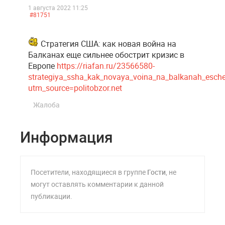
1 августа 2022 11:25
#81751
Стратегия США: как новая война на
Балканах еще сильнее обострит кризис в
Европе
https://riafan.ru/23566580-
strategiya_ssha_kak_novaya_voina_na_balkanah_esche_s
utm_source=politobzor.net
Жалоба
Информация
Посетители, находящиеся в группе
Гости
, не
могут оставлять комментарии к данной
публикации.