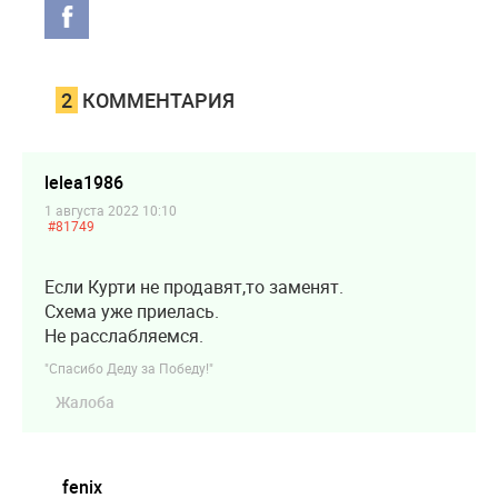
2
КОММЕНТАРИЯ
lelea1986
1 августа 2022 10:10
#81749
Если Курти не продавят,то заменят.
Схема уже приелась.
Не расслабляемся.
"Спасибо Деду за Победу!"
Жалоба
fenix