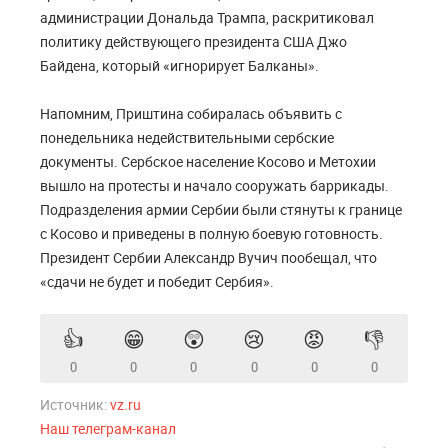
администрации Дональда Трампа, раскритиковал
политику действующего президента США Джо
Байдена, который «игнорирует Балканы».
Напомним, Приштина собиралась объявить с
понедельника недействительными сербские
документы. Сербское население Косово и Метохии
вышло на протесты и начало сооружать баррикады.
Подразделения армии Сербии были стянуты к границе
с Косово и приведены в полную боевую готовность.
Президент Сербии Александр Вучич пообещал, что
«сдачи не будет и победит Сербия».
👍
😁
😲
😢
😡
👎
0
0
0
0
0
0
Источник:
vz.ru
Наш телеграм-канал