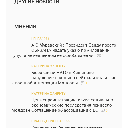
ДРУГИЕ НОВОСТИ
МНЕНИЯ
LELEA1986
А.С.Муравский : Президент Санду просто
ОБЯЗАНА издать указ о помиловании
Гуцул и немедленном её освобождении.
1
КАТЕРИНА ХАНЕИТУ
Бюро связи НАТО в Кишиневе:
нарушение принципа нейтралитета и шаг
к военной интеграции Молдовы
1
КАТЕРИНА ХАНЕИТУ
Цена евроинтеграции: какие социально-
экономические последствия принесло
Молдове Соглашение об ассоциации с ЕС
0
DRAGOS_CONDREA1988
Руководство Украины не замечает