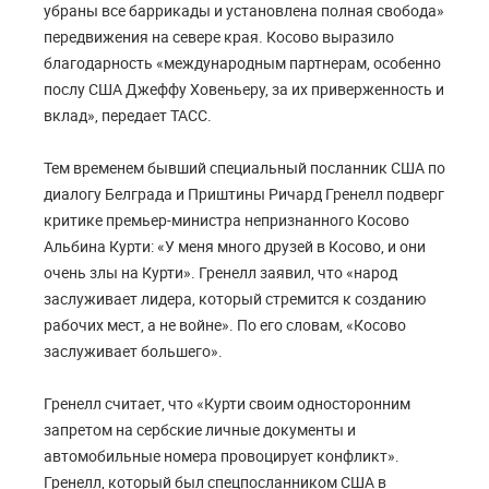
убраны все баррикады и установлена полная свобода»
передвижения на севере края. Косово выразило
благодарность «международным партнерам, особенно
послу США Джеффу Ховеньеру, за их приверженность и
вклад», передает ТАСС.
Тем временем бывший специальный посланник США по
диалогу Белграда и Приштины Ричард Гренелл подверг
критике премьер-министра непризнанного Косово
Альбина Курти: «У меня много друзей в Косово, и они
очень злы на Курти». Гренелл заявил, что «народ
заслуживает лидера, который стремится к созданию
рабочих мест, а не войне». По его словам, «Косово
заслуживает большего».
Гренелл считает, что «Курти своим односторонним
запретом на сербские личные документы и
автомобильные номера провоцирует конфликт».
Гренелл, который был спецпосланником США в