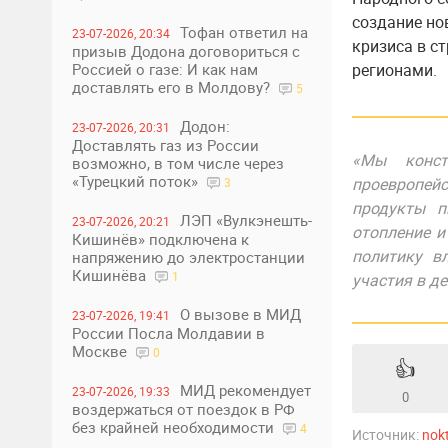
создание но
Тофан ответил на
23-07-2026, 20:34
кризиса в с
призыв Додона договориться с
Россией о газе: И как нам
регионами.
доставлять его в Молдову?
5
Додон:
23-07-2026, 20:31
Доставлять газ из России
«Мы конст
возможно, в том числе через
«Турецкий поток»
проевропейс
3
продукты п
ЛЭП «Вулкэнешть-
23-07-2026, 20:21
отопление и
Кишинёв» подключена к
политику в
напряжению до электростанции
Кишинёва
1
участия в де
О вызове в МИД
23-07-2026, 19:41
России Посла Молдавии в
Москве
0
👍
МИД рекомендует
23-07-2026, 19:33
0
воздержаться от поездок в РФ
без крайней необходимости
4
Источник:
nok