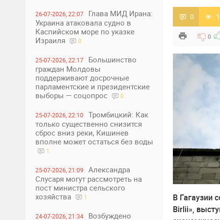
Глава МИД Ирана:
26-07-2026, 22:07
0
1
Украина атаковала судно в
Каспийском море по указке
0
Израиля
0
Большинство
25-07-2026, 22:17
граждан Молдовы
поддерживают досрочные
парламентские и президентские
выборы — соцопрос
0
Тромбицкий: Как
25-07-2026, 22:10
только существенно снизится
сброс вниз реки, Кишинев
вполне может остаться без воды
1
Александра
25-07-2026, 21:09
Слусаря могут рассмотреть на
пост министра сельского
хозяйства
В Гагаузии 
1
Birlii», вы
Возбуждено
24-07-2026, 21:34