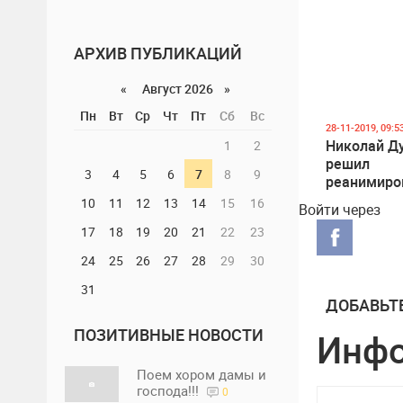
АРХИВ ПУБЛИКАЦИЙ
«
Август 2026 »
Пн
Вт
Ср
Чт
Пт
Сб
Вс
28-11-2019, 09:5
Николай Д
1
2
решил
3
4
5
6
7
8
9
реанимиро
движение 
10
11
12
13
14
15
16
Войти через
17
18
19
20
21
22
23
24
25
26
27
28
29
30
31
ДОБАВЬТ
ПОЗИТИВНЫЕ НОВОСТИ
Инф
Поем хором дамы и
господа!!!
0