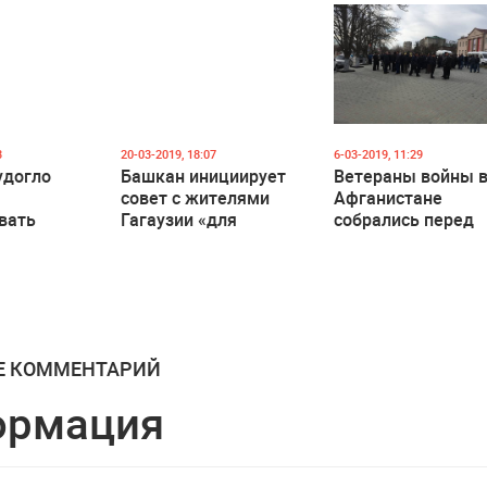
договорились
(DOC)
3
20-03-2019, 18:07
6-03-2019, 11:29
удогло
Башкан инициирует
Ветераны войны 
совет с жителями
Афганистане
вать
Гагаузии «для
собрались перед
«Девлет»
сохранения мира и
зданием Исполко
гражданского
в Комрате. Чего о
согласия в
требуют?
автономии»
Е КОММЕНТАРИЙ
ормация