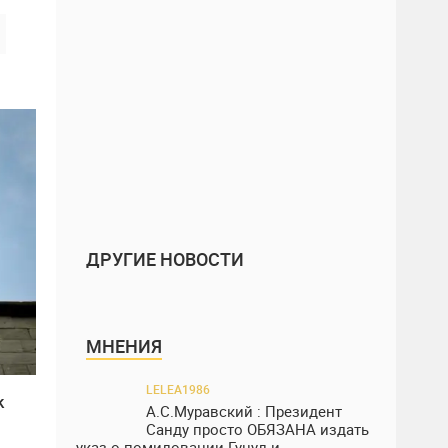
ДРУГИЕ НОВОСТИ
МНЕНИЯ
LELEA1986
k
А.С.Муравский : Президент
Санду просто ОБЯЗАНА издать
указ о помиловании Гуцул и