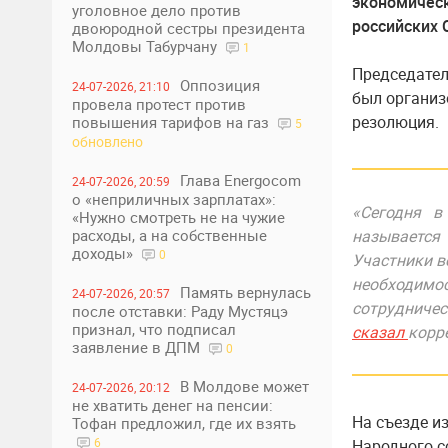
экономическ
уголовное дело против
российских
двоюродной сестры президента
Молдовы Табурчану
1
Председател
Оппозиция
24-07-2026, 21:10
был организ
провела протест против
резолюция.
повышения тарифов на газ
5
обновлено
Глава Energocom
24-07-2026, 20:59
о «неприличных зарплатах»:
«Сегодня в
«Нужно смотреть не на чужие
расходы, а на собственные
называется 
доходы»
0
Участники в
необходимо
Память вернулась
24-07-2026, 20:57
сотрудни
после отставки: Раду Мустяцэ
признал, что подписал
сказал
корр
заявление в ДПМ
0
В Молдове может
24-07-2026, 20:12
не хватить денег на пенсии:
На съезде и
Тофан предложил, где их взять
6
Народного с