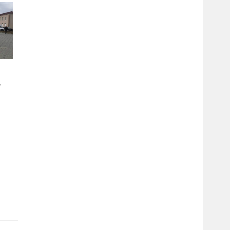
в
ма
ни