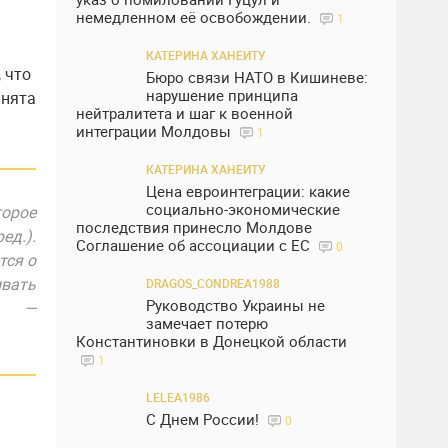
немедленном её освобождении.
1
КАТЕРИНА ХАНЕИТУ
 что
Бюро связи НАТО в Кишиневе:
нарушение принципа
инята
нейтралитета и шаг к военной
интеграции Молдовы
1
КАТЕРИНА ХАНЕИТУ
Цена евроинтеграции: какие
социально-экономические
орое
последствия принесло Молдове
ред.
).
Соглашение об ассоциации с ЕС
0
тся о
вать
DRAGOS_CONDREA1988
Руководство Украины не
», —
замечает потерю
Константиновки в Донецкой области
1
LELEA1986
С Днем России!
0