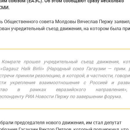
им союзом (ЕАЭС). Об этом сообщают сразу несколько
 СМИ.
ь Общественного совета Молдовы Вячеслав Пержу заявил,
ован учредительный съезд движения, на котором была пр
 Комрате прошел учредительный съезд движения, кот
«Gagauz Halk Birlii» (Народный союз Гагаузии —
прим. 
стречи приняли резолюцию, в которой, в частности, говори
сти укрепления взаимоотношения с Россией и разви
чество в рамках евразийского направления
еспонденту РИА Новости Пержу по завершении форума.
збрали председателя нового движения, им стал депутат
обрания Гагаузии Виктор Петров, который подчеркнул, что