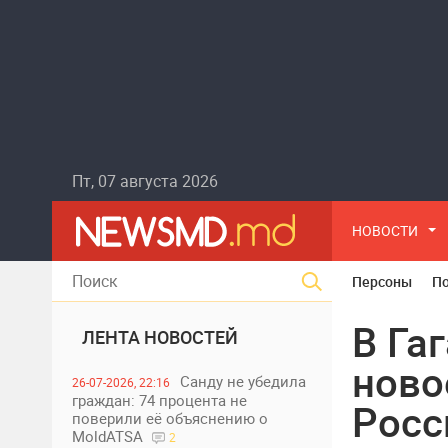
Пт, 07 августа 2026
НОВОСТИ
Персоны
П
В Га
ЛЕНТА НОВОСТЕЙ
ново
Санду не убедила
26-07-2026, 22:16
граждан: 74 процента не
Росс
поверили её объяснению о
MoldATSA
2