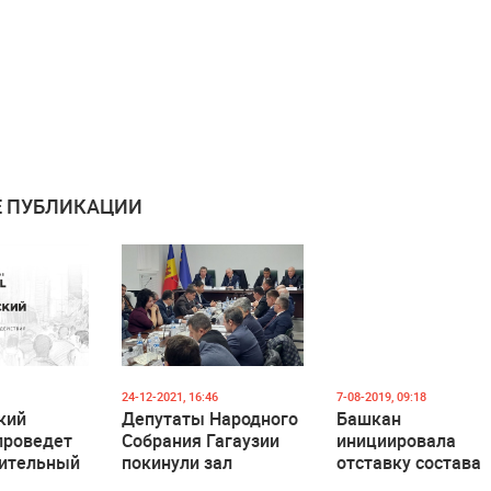
 ПУБЛИКАЦИИ
24-12-2021, 16:46
7-08-2019, 09:18
кий
Депутаты Народного
Башкан
проведет
Собрания Гагаузии
инициировала
дительный
покинули зал
отставку состава
заседаний. Они не
Исполкома Гагауз