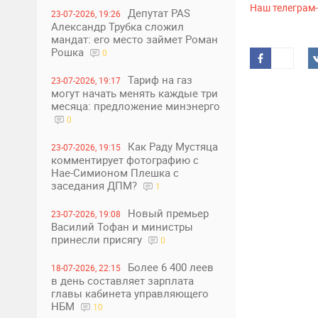
Наш телеграм
Депутат PAS
23-07-2026, 19:26
Александр Трубка сложил
мандат: его место займет Роман
Рошка
0
Тариф на газ
23-07-2026, 19:17
могут начать менять каждые три
месяца: предложение минэнерго
0
Как Раду Мустяца
23-07-2026, 19:15
комментирует фотографию с
Нае-Симионом Плешка с
заседания ДПМ?
1
Новый премьер
23-07-2026, 19:08
Василий Тофан и министры
принесли присягу
0
Более 6 400 леев
18-07-2026, 22:15
в день составляет зарплата
главы кабинета управляющего
НБМ
10