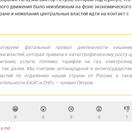
вого движения было неизбежным на фоне экономического
тране и нежелания центральных властей идти на контакт с
атируем фатальный провал деятельности кишинев
ки властей, которая привела к катастрофическому росту ц
итания, услуги, топливо, тарифов на газ, электроэне
 так далее. Мы считаем антинародной и антигосударств
ластей по отдалению нашей страны от России, а такж
ятельности ЕАЭС и СНГ», — заявил Петров.
😁
😲
😢
😡
👎
0
0
0
0
1
ta.md