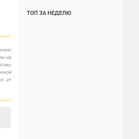
ТОП ЗА НЕДЕЛЮ
ских
ен на
ргию,
енной
е от