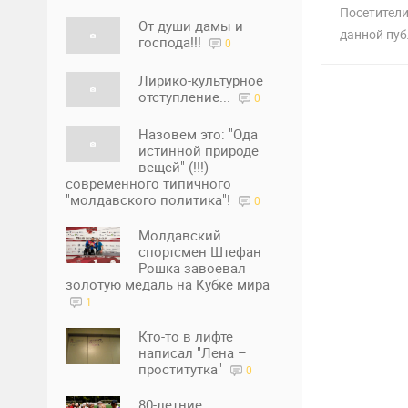
Посетители
От души дамы и
данной пуб
господа!!!
0
Лирико-культурное
отступление...
0
Назовем это: "Ода
истинной природе
вещей" (!!!)
современного типичного
"молдавского политика"!
0
Молдавский
спортсмен Штефан
Рошка завоевал
золотую медаль на Кубке мира
1
Кто-то в лифте
написал "Лена –
проститутка"
0
80-летние