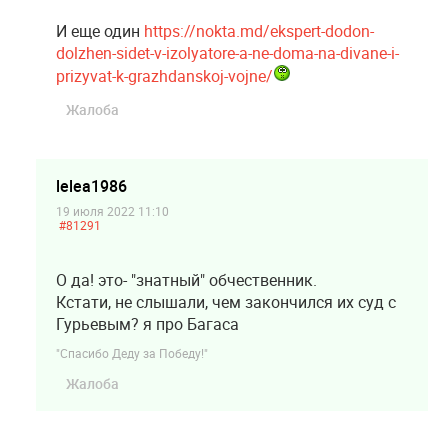
И еще один
https://nokta.md/ekspert-dodon-
dolzhen-sidet-v-izolyatore-a-ne-doma-na-divane-i-
prizyvat-k-grazhdanskoj-vojne/
Жалоба
lelea1986
19 июля 2022 11:10
#81291
О да! это- "знатный" обчественник.
Кстати, не слышали, чем закончился их суд с
Гурьевым? я про Багаса
"Спасибо Деду за Победу!"
Жалоба