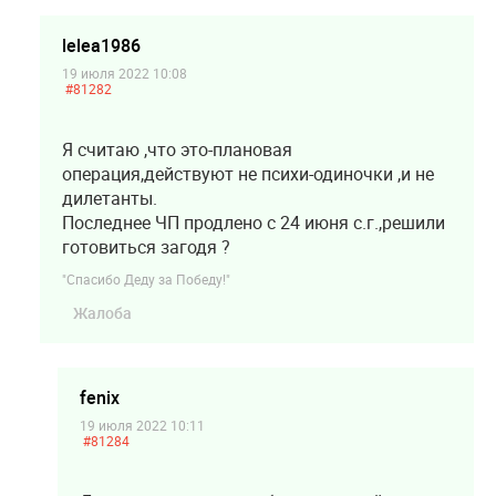
lelea1986
19 июля 2022 10:08
#81282
Я считаю ,что это-плановая
операция,действуют не психи-одиночки ,и не
дилетанты.
Последнее ЧП продлено с 24 июня с.г.,решили
готовиться загодя ?
"Спасибо Деду за Победу!"
Жалоба
fenix
19 июля 2022 10:11
#81284