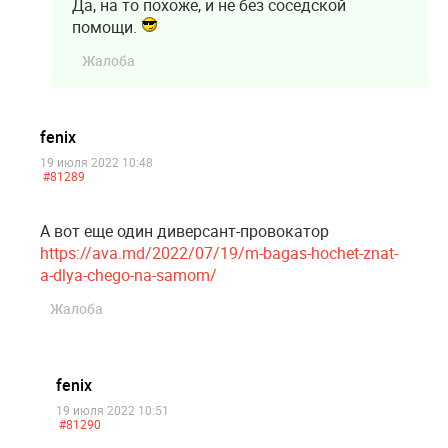
Да, на то похоже, и не без соседской
помощи.
Жалоба
fenix
19 июля 2022 10:48
#81289
А вот еще один диверсант-провокатор
https://ava.md/2022/07/19/m-bagas-hochet-znat-
a-dlya-chego-na-samom/
Жалоба
fenix
19 июля 2022 10:51
#81290