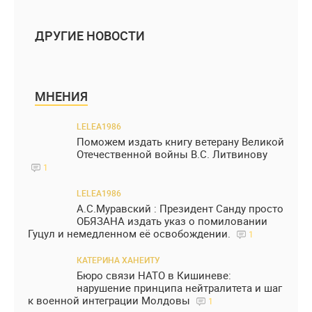
ДРУГИЕ НОВОСТИ
МНЕНИЯ
LELEA1986
Поможем издать книгу ветерану Великой
Отечественной войны В.С. Литвинову
1
LELEA1986
А.С.Муравский : Президент Санду просто
ОБЯЗАНА издать указ о помиловании
Гуцул и немедленном её освобождении.
1
КАТЕРИНА ХАНЕИТУ
Бюро связи НАТО в Кишиневе:
нарушение принципа нейтралитета и шаг
к военной интеграции Молдовы
1