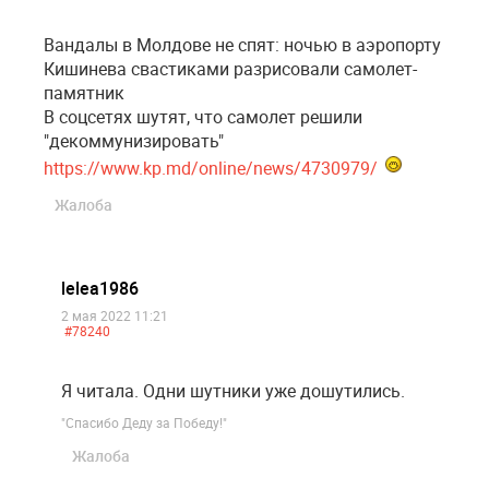
Вандалы в Молдове не спят: ночью в аэропорту
Кишинева свастиками разрисовали самолет-
памятник
В соцсетях шутят, что самолет решили
"декоммунизировать"
https://www.kp.md/online/news/4730979/
Жалоба
lelea1986
2 мая 2022 11:21
#78240
Я читала. Одни шутники уже дошутились.
"Спасибо Деду за Победу!"
Жалоба