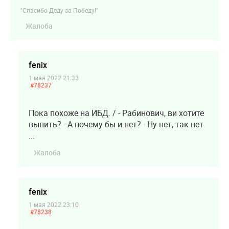
"Спасибо Деду за Победу!"
Жалоба
fenix
1 мая 2022 21:33
#78237
Пока похоже на ИБД. / - Рабинович, ви хотите
выпить? - А почему бы и нет? - Ну нет, так нет
...
Жалоба
fenix
1 мая 2022 23:10
#78238