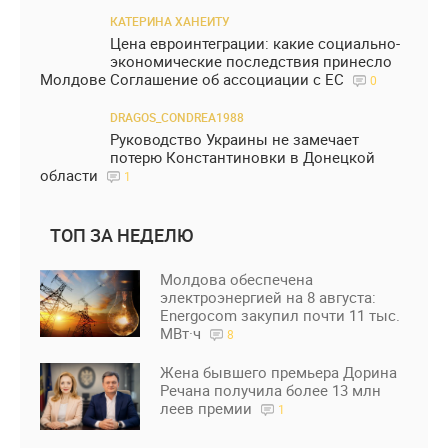
КАТЕРИНА ХАНЕИТУ
Цена евроинтеграции: какие социально-
экономические последствия принесло
Молдове Соглашение об ассоциации с ЕС
0
DRAGOS_CONDREA1988
Руководство Украины не замечает
потерю Константиновки в Донецкой
области
1
ТОП ЗА НЕДЕЛЮ
Молдова обеспечена
электроэнергией на 8 августа:
Energocom закупил почти 11 тыс.
МВт·ч
8
Жена бывшего премьера Дорина
Речана получила более 13 млн
леев премии
1