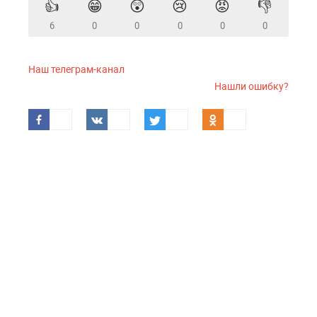
👍
😁
😲
😢
😡
👎
6
0
0
0
0
0
Наш телеграм-канал
Нашли ошибку?