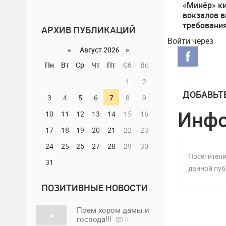
«Минёр» к
вокзалов 
требовани
АРХИВ ПУБЛИКАЦИЙ
Войти через
«
Август 2026 »
Пн
Вт
Ср
Чт
Пт
Сб
Вс
1
2
ДОБАВЬТ
3
4
5
6
7
8
9
Инф
10
11
12
13
14
15
16
17
18
19
20
21
22
23
24
25
26
27
28
29
30
Посетители
31
данной пуб
ПОЗИТИВНЫЕ НОВОСТИ
Поем хором дамы и
господа!!!
0