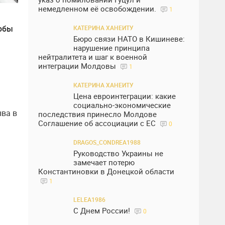
немедленном её освобождении.
1
кобы
КАТЕРИНА ХАНЕИТУ
Бюро связи НАТО в Кишиневе:
нарушение принципа
нейтралитета и шаг к военной
интеграции Молдовы
1
КАТЕРИНА ХАНЕИТУ
Цена евроинтеграции: какие
социально-экономические
ыва в
последствия принесло Молдове
Соглашение об ассоциации с ЕС
0
DRAGOS_CONDREA1988
Руководство Украины не
замечает потерю
Константиновки в Донецкой области
1
LELEA1986
С Днем России!
0