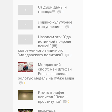
От души дамы и
господа!!!
0
Лирико-культурное
отступление...
0
Назовем это: "Ода
истинной природе
вещей" (!!!)
современного типичного
"молдавского политика"!
0
Молдавский
спортсмен Штефан
Рошка завоевал
золотую медаль на Кубке мира
1
Кто-то в лифте
написал "Лена –
проститутка"
0
80-летние