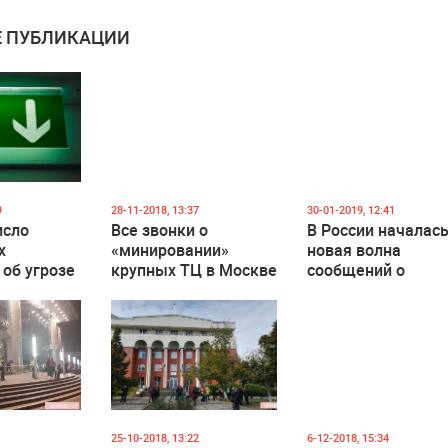
 ПУБЛИКАЦИИ
9
28-11-2018, 13:37
30-01-2019, 12:41
исло
Все звонки о
В России началас
х
«минировании»
новая волна
об угрозе
крупных ТЦ в Москве
сообщений о
сковских
поступили из-за
«минированиях»
границы
25-10-2018, 13:22
6-12-2018, 15:34