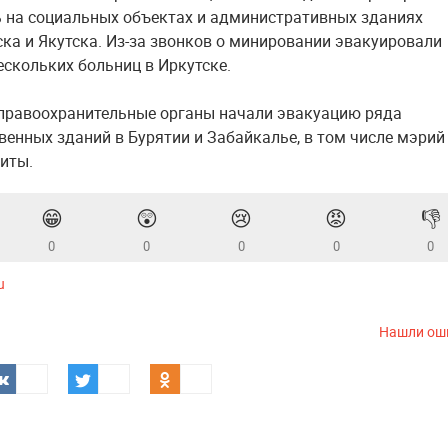
 на социальных объектах и административных зданиях
ка и Якутска. Из-за звонков о минировании эвакуировали
ескольких больниц в Иркутске.
 правоохранительные органы начали эвакуацию ряда
венных зданий в Бурятии и Забайкалье, в том числе мэрий
Читы.
😁
😲
😢
😡
👎
0
0
0
0
0
u
Нашли ош