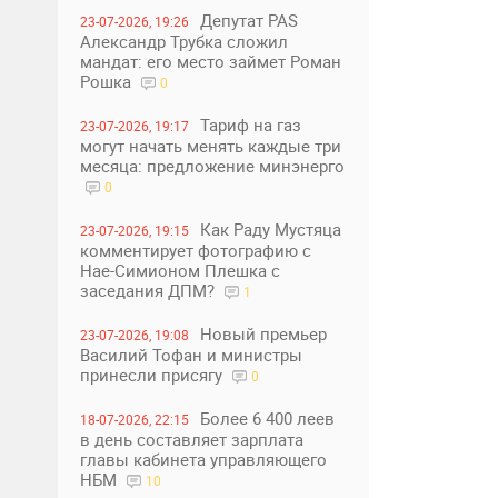
Депутат PAS
23-07-2026, 19:26
Александр Трубка сложил
мандат: его место займет Роман
Рошка
0
Тариф на газ
23-07-2026, 19:17
могут начать менять каждые три
месяца: предложение минэнерго
0
Как Раду Мустяца
23-07-2026, 19:15
комментирует фотографию с
Нае-Симионом Плешка с
заседания ДПМ?
1
Новый премьер
23-07-2026, 19:08
Василий Тофан и министры
принесли присягу
0
Более 6 400 леев
18-07-2026, 22:15
в день составляет зарплата
главы кабинета управляющего
НБМ
10