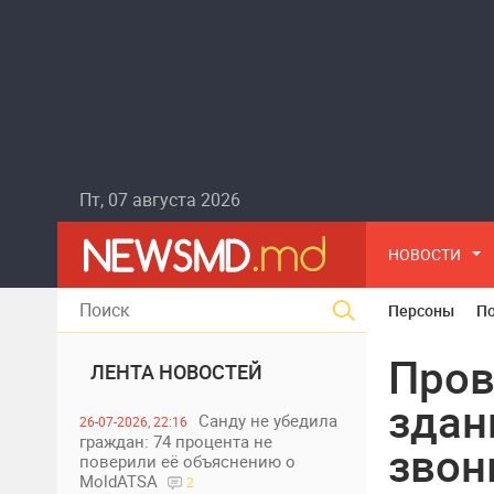
Пт, 07 августа 2026
НОВОСТИ
Персоны
П
Пров
ЛЕНТА НОВОСТЕЙ
здан
Санду не убедила
26-07-2026, 22:16
граждан: 74 процента не
звон
поверили её объяснению о
MoldATSA
2