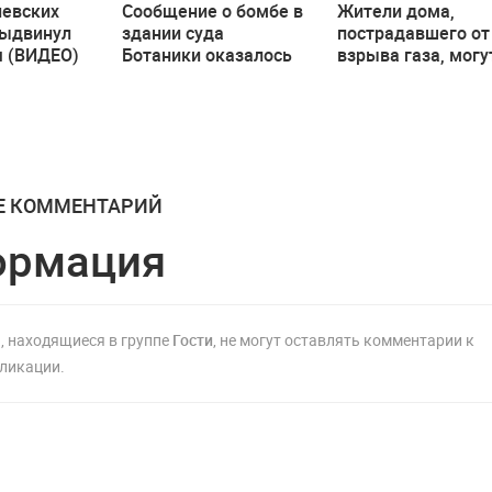
иевских
Сообщение о бомбе в
Жители дома,
выдвинул
здании суда
пострадавшего от
я (ВИДЕО)
Ботаники оказалось
взрыва газа, могу
ложным
постепенно
возвращаться до
Е КОММЕНТАРИЙ
ормация
, находящиеся в группе
Гости
, не могут оставлять комментарии к
ликации.