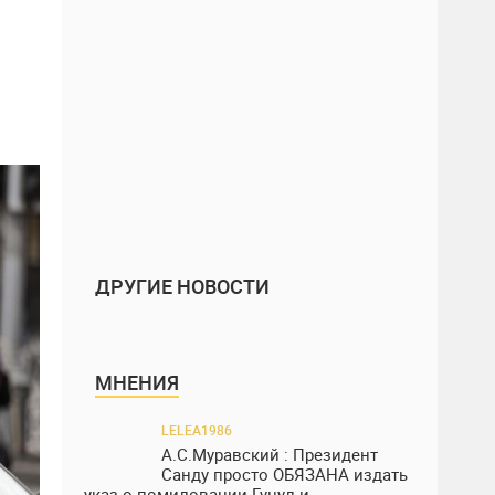
ДРУГИЕ НОВОСТИ
МНЕНИЯ
LELEA1986
А.С.Муравский : Президент
Санду просто ОБЯЗАНА издать
указ о помиловании Гуцул и