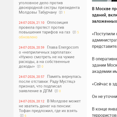
уголовное дело против
двоюродной сестры президента
В Москве пр
Молдовы Табурчану
1
зданий, вкл
заложенных 
Оппозиция
24-07-2026, 21:10
провела протест против
повышения тарифов на газ
5
​«Поступили 
обновлено
администрат
представите
Глава Energocom
24-07-2026, 20:59
о «неприличных зарплатах»:
«Нужно смотреть не на чужие
В оперативн
расходы, а на собственные
здании Мос
доходы»
0
академии им.
Память вернулась
24-07-2026, 20:57
после отставки: Раду Мустяцэ
«Сейчас в з
признал, что подписал
заявление в ДПМ
0
Он не уточн
В Молдове может
24-07-2026, 20:12
не хватить денег на пенсии:
В конце янв
Тофан предложил, где их взять
террористов
6