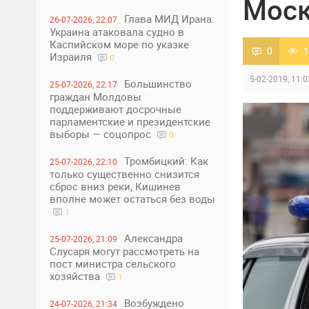
Мос
Глава МИД Ирана:
26-07-2026, 22:07
Украина атаковала судно в
Каспийском море по указке
0
1
Израиля
0
5-02-2019, 11:0
Большинство
25-07-2026, 22:17
граждан Молдовы
поддерживают досрочные
парламентские и президентские
выборы — соцопрос
0
Тромбицкий: Как
25-07-2026, 22:10
только существенно снизится
сброс вниз реки, Кишинев
вполне может остаться без воды
1
Александра
25-07-2026, 21:09
Слусаря могут рассмотреть на
пост министра сельского
хозяйства
1
Возбуждено
24-07-2026, 21:34