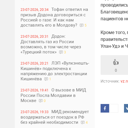
проводились
Тофан ответил на
23-07-2026, 20:34
Благовещенс
призыв Додона договориться с
пациентов н
Россией о газе: И как нам
доставлять его в Молдову?
5
Кроме того,
Додон:
23-07-2026, 20:31
правительст
Доставлять газ из России
Улан-Удэ и 
возможно, в том числе через
«Турецкий поток»
3
👍
ЛЭП «Вулкэнешть-
23-07-2026, 20:21
Кишинёв» подключена к
0
напряжению до электростанции
Кишинёва
1
Источник:
vz.r
О вызове в МИД
23-07-2026, 19:41
России Посла Молдавии в
Москве
0
МИД рекомендует
23-07-2026, 19:33
воздержаться от поездок в РФ
без крайней необходимости
4