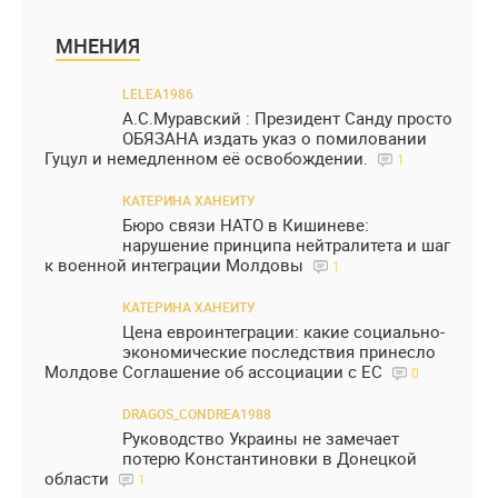
МНЕНИЯ
LELEA1986
А.С.Муравский : Президент Санду просто
ОБЯЗАНА издать указ о помиловании
Гуцул и немедленном её освобождении.
1
КАТЕРИНА ХАНЕИТУ
Бюро связи НАТО в Кишиневе:
нарушение принципа нейтралитета и шаг
к военной интеграции Молдовы
1
КАТЕРИНА ХАНЕИТУ
Цена евроинтеграции: какие социально-
экономические последствия принесло
Молдове Соглашение об ассоциации с ЕС
0
DRAGOS_CONDREA1988
Руководство Украины не замечает
потерю Константиновки в Донецкой
области
1