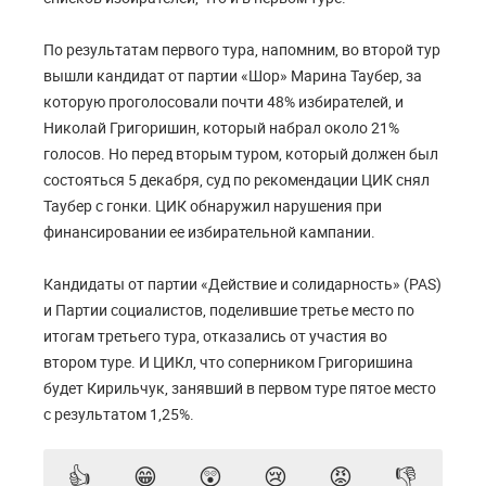
По результатам первого тура, напомним, во второй тур
вышли кандидат от партии «Шор» Марина Таубер, за
которую проголосовали почти 48% избирателей, и
Николай Григоришин, который набрал около 21%
голосов. Но перед вторым туром, который должен был
состояться 5 декабря, суд по рекомендации ЦИК снял
Таубер с гонки. ЦИК обнаружил нарушения при
финансировании ее избирательной кампании.
Кандидаты от партии «Действие и солидарность» (PAS)
и Партии социалистов, поделившие третье место по
итогам третьего тура, отказались от участия во
втором туре. И ЦИКл, что соперником Григоришина
будет Кирильчук, занявший в первом туре пятое место
с результатом 1,25%.
👍
😁
😲
😢
😡
👎