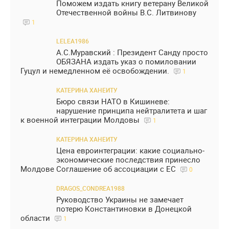
Поможем издать книгу ветерану Великой
Отечественной войны В.С. Литвинову
1
LELEA1986
А.С.Муравский : Президент Санду просто
ОБЯЗАНА издать указ о помиловании
Гуцул и немедленном её освобождении.
1
КАТЕРИНА ХАНЕИТУ
Бюро связи НАТО в Кишиневе:
нарушение принципа нейтралитета и шаг
к военной интеграции Молдовы
1
КАТЕРИНА ХАНЕИТУ
Цена евроинтеграции: какие социально-
экономические последствия принесло
Молдове Соглашение об ассоциации с ЕС
0
DRAGOS_CONDREA1988
Руководство Украины не замечает
потерю Константиновки в Донецкой
области
1