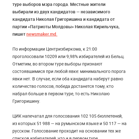
туре выборов мэра города. Местные жители
выбирали из двух кандидатов — независимого
кандидата Николая Григоришина и кандидата от
партии «Патриоты Молдовы» Николая Кирильчука,
пишет
newsmaker.md.
По информации Центризбиркома, к 21:00
проголосовали 10209 или 9,98% избирателей из Бельц.
Отметим, во втором туре выборы признают
состоявшимися при любой явке: минимального порога
явки нет. В случае, если оба кандидата наберут равно
количество голосов, победа достанется тому, кто
набрал больше в первом туре, то есть Николаю
Григоришину.
ЦИК напечатал для голосования 102 105 бюллетеней,
из которых 51 988 — на румынском языке и 50 117 — на
русском. Голосование проходит на основании тех же
списков избирателей, что и в первом туре.