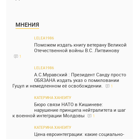
МНЕНИЯ
LELEA1986
Поможем издать книгу ветерану Великой
Отечественной войны В.С. Литвинову
1
LELEA1986
А.С.Муравский : Президент Санду просто
ОБЯЗАНА издать указ о помиловании
Гуцул и немедленном её освобождении.
1
КАТЕРИНА ХАНЕИТУ
Бюро связи НАТО в Кишиневе:
нарушение принципа нейтралитета и шаг
к военной интеграции Молдовы
1
КАТЕРИНА ХАНЕИТУ
Цена евроинтеграции: какие социально-