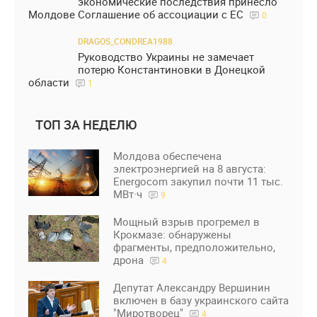
экономические последствия принесло
Молдове Соглашение об ассоциации с ЕС
0
DRAGOS_CONDREA1988
Руководство Украины не замечает
потерю Константиновки в Донецкой
области
1
ТОП ЗА НЕДЕЛЮ
Молдова обеспечена
электроэнергией на 8 августа:
Energocom закупил почти 11 тыс.
МВт·ч
9
Мощный взрыв прогремел в
Крокмазе: обнаружены
фрагменты, предположительно,
дрона
4
Депутат Александру Вершинин
включен в базу украинского сайта
"Миротворец"
4