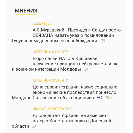
МНЕНИЯ
LELEA1986
А.С.Муравский : Президент Санду просто
ОБЯЗАНА издать указ о помиловании
Гуцул и немедленном её освобождении.
1
КАТЕРИНА ХАНЕИТУ
Бюро связи НАТО в Кишиневе:
нарушение принципа нейтралитета и шаг
к военной интеграции Молдовы
1
КАТЕРИНА ХАНЕИТУ
Цена евроинтеграции: какие социально-
экономические последствия принесло
Молдове Соглашение об ассоциации с ЕС
0
DRAGOS_CONDREA1988
Руководство Украины не замечает
потерю Константиновки в Донецкой
области
1