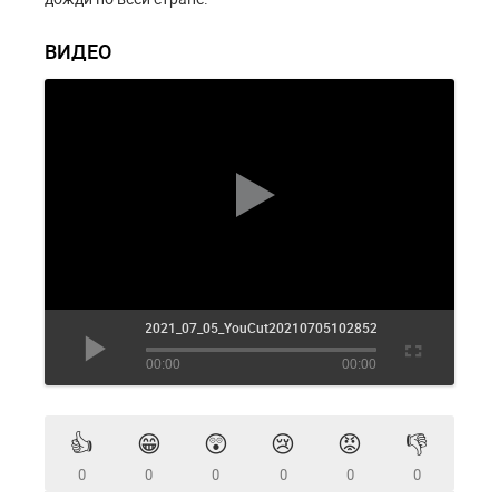
ВИДЕО
2021_07_05_YouCut20210705102852161_wttja21l.leo
00:00
00:00
👍
😁
😲
😢
😡
👎
0
0
0
0
0
0