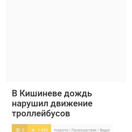
В Кишиневе дождь
нарушил движение
троллейбусов
0
1 060
Новости
/
Происшествия
/
Видео