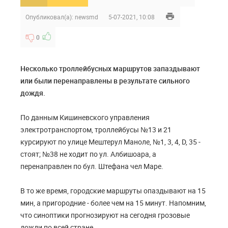
Опубликовал(а):
newsmd
5-07-2021, 10:08
0
Несколько троллейбусных маршрутов запаздывают
или были перенаправлены в результате сильного
дождя.
По данным Кишиневского управления
электротранспортом, троллейбусы №13 и 21
курсируют по улице Мештерул Маноле, №1, 3, 4, D, 35 -
стоят; №38 не ходит по ул. Албишоара, а
перенаправлен по бул. Штефана чел Маре.
В то же время, городские маршруты опаздывают на 15
мин, а пригородние - более чем на 15 минут. Напомним,
что синоптики прогнозируют на сегодня грозовые
дожди по всей стране.