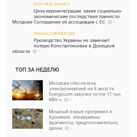
КАТЕРИНА ХАНЕИТУ
Цена евроинтеграции: какие социально-
экономические последствия принесло
Молдове Соглашение об ассоциации с ЕС
0
DRAGOS_CONDREA1988
Руководство Украины не замечает
потерю Константиновки в Донецкой
области
1
ТОП ЗА НЕДЕЛЮ
Молдова обеспечена
электроэнергией на 8 августа:
Energocom закупил почти 11 тыс.
МВт·ч
8
Мощный взрыв прогремел в
Крокмазе: обнаружены
фрагменты, предположительно,
дрона
3