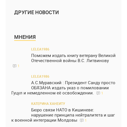
ДРУГИЕ НОВОСТИ
МНЕНИЯ
LELEA1986
Поможем издать книгу ветерану Великой
Отечественной войны В.С. Литвинову
1
LELEA1986
А.С.Муравский : Президент Санду просто
ОБЯЗАНА издать указ о помиловании
Гуцул и немедленном её освобождении.
1
КАТЕРИНА ХАНЕИТУ
Бюро связи НАТО в Кишиневе:
нарушение принципа нейтралитета и шаг
к военной интеграции Молдовы
1