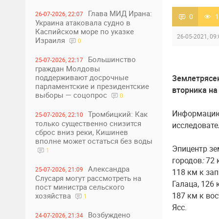
Глава МИД Ирана:
26-07-2026, 22:07
0
1
Украина атаковала судно в
Каспийском море по указке
26-05-2021, 09
Израиля
0
Большинство
25-07-2026, 22:17
граждан Молдовы
поддерживают досрочные
Землетрясен
парламентские и президентские
вторника на 
выборы — соцопрос
0
Информацию 
Тромбицкий: Как
25-07-2026, 22:10
только существенно снизится
исследовате
сброс вниз реки, Кишинев
вполне может остаться без воды
Эпицентр зе
1
городов
:
72 
Александра
25-07-2026, 21:09
118 км к зап
Слусаря могут рассмотреть на
Галаца, 126 
пост министра сельского
187 км к вос
хозяйства
1
Ясс.
Возбуждено
24-07-2026, 21:34