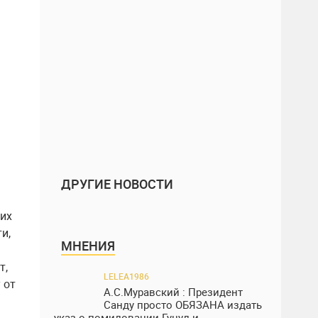
ДРУГИЕ НОВОСТИ
щих
и,
МНЕНИЯ
т,
LELEA1986
 от
А.С.Муравский : Президент
Санду просто ОБЯЗАНА издать
указ о помиловании Гуцул и