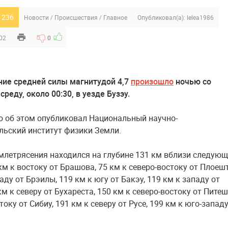
 236
Новости
/
Происшествия
/
Главное
Опубликовал(а):
lelea1986
:02
0
ие средней силы магнитудой 4,7
произошло
ночью со
среду, около 00:30, в уезде Бузэу.
об этом опубликовал Национальный научно-
льский институт физики Земли.
млетрясения находился на глубине 131 км вблизи следую
км к востоку от Брашова, 75 км к северо-востоку от Плоешт
аду от Брэилы, 119 км к югу от Бакэу, 119 км к западу от
км к северу от Бухареста, 150 км к северо-востоку от Питеш
току от Сибиу, 191 км к северу от Русе, 199 км к юго-западу