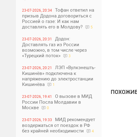
Тофан ответил на
23-07-2026, 20:34
призыв Додона договориться с
Россией о газе: И как нам
доставлять его в Молдову?
5
Додон:
23-07-2026, 20:31
Доставлять газ из России
возможно, в том числе через
«Турецкий поток»
3
ЛЭП «Вулкэнешть-
23-07-2026, 20:21
Кишинёв» подключена к
напряжению до электростанции
Кишинёва
1
ПОХОЖИЕ
О вызове в МИД
23-07-2026, 19:41
России Посла Молдавии в
Москве
0
МИД рекомендует
23-07-2026, 19:33
воздержаться от поездок в РФ
без крайней необходимости
4