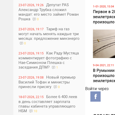
Депутат PAS
23-07-2026, 19:26
1-01-2020, 15:04
Александр Трубка сложил
Первое в 2
мандат: его место займет Роман
землетряс
Рошка
0
произошло
Молдовой
Тариф на газ
23-07-2026, 19:17
могут начать менять каждые три
месяца: предложение минэнерго
0
Как Раду Мустяца
23-07-2026, 19:15
комментирует фотографию с
Нае-Симионом Плешка с
9-04-2021, 22:11
заседания ДПМ?
1
В Румынии
произошло
Новый премьер
23-07-2026, 19:08
землетряс
Василий Тофан и министры
магнитудой
принесли присягу
0
Войти через
Более 6 400 леев
18-07-2026, 22:15
в день составляет зарплата
главы кабинета управляющего
НБМ
10