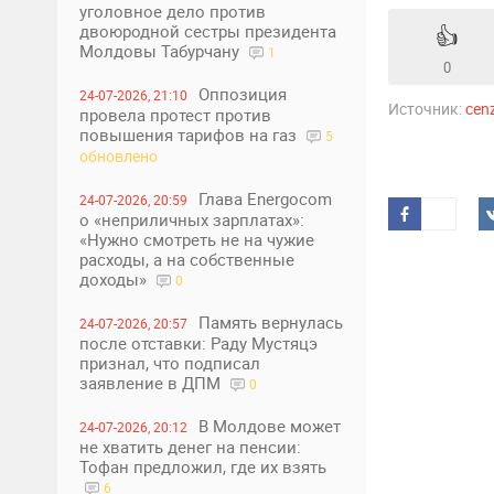
уголовное дело против
двоюродной сестры президента
👍
Молдовы Табурчану
1
0
Оппозиция
24-07-2026, 21:10
Источник:
cen
провела протест против
повышения тарифов на газ
5
обновлено
Глава Energocom
24-07-2026, 20:59
о «неприличных зарплатах»:
«Нужно смотреть не на чужие
расходы, а на собственные
доходы»
0
Память вернулась
24-07-2026, 20:57
после отставки: Раду Мустяцэ
признал, что подписал
заявление в ДПМ
0
В Молдове может
24-07-2026, 20:12
не хватить денег на пенсии:
Тофан предложил, где их взять
6