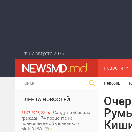
Пт, 07 августа 2026
НОВОСТИ
Персоны
П
Очер
ЛЕНТА НОВОСТЕЙ
Румы
Санду не убедила
26-07-2026, 22:16
граждан: 74 процента не
Киш
поверили её объяснению о
MoldATSA
2