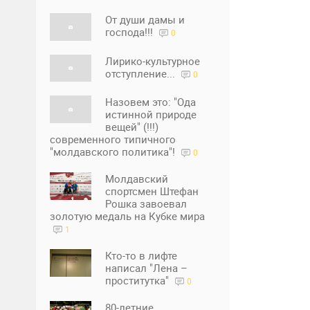
От души дамы и
господа!!!
0
Лирико-культурное
отступление...
0
Назовем это: "Ода
истинной природе
вещей" (!!!)
современного типичного
"молдавского политика"!
0
Молдавский
спортсмен Штефан
Рошка завоевал
золотую медаль на Кубке мира
1
Кто-то в лифте
написал "Лена –
проститутка"
0
80-летние