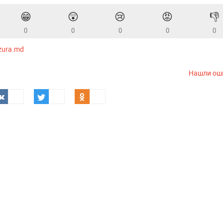
😁
😲
😢
😡
👎
0
0
0
0
0
zura.md
Нашли ош