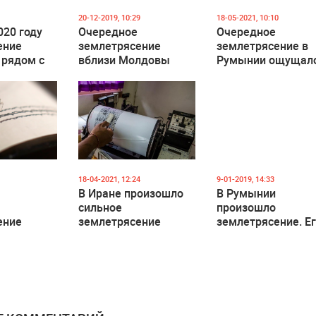
20-12-2019, 10:29
18-05-2021, 10:10
020 году
Очередное
Очередное
ение
землетрясение
землетрясение в
 рядом с
вблизи Молдовы
Румынии ощущал
и в Кишиневе
18-04-2021, 12:24
9-01-2019, 14:33
В Иране произошло
В Румынии
сильное
произошло
ение
землетрясение
землетрясение. Е
 4,8
ощутили и в Молд