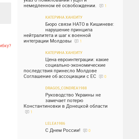
немедленном её освобождении.
1
КАТЕРИНА ХАНЕИТУ
Бюро связи НАТО в Кишиневе:
нарушение принципа
нейтралитета и шаг к военной
интеграции Молдовы
1
ибку?
КАТЕРИНА ХАНЕИТУ
Цена евроинтеграции: какие
социально-экономические
последствия принесло Молдове
Соглашение об ассоциации с ЕС
0
DRAGOS_CONDREA1988
Руководство Украины не
замечает потерю
Константиновки в Донецкой области
1
LELEA1986
С Днем России!
0