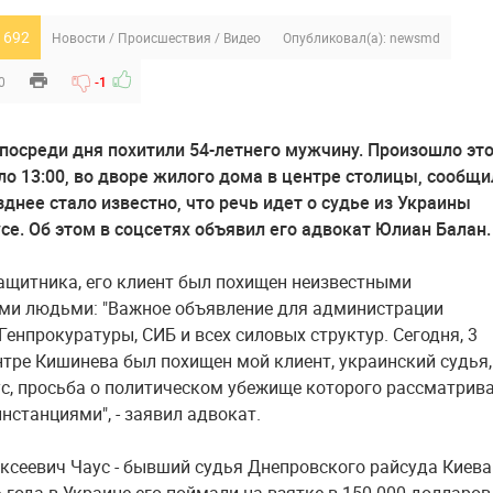
 692
Новости
/
Происшествия
/
Видео
Опубликовал(а):
newsmd
0
-1
посреди дня похитили 54-летнего мужчину. Произошло это
оло 13:00, во дворе жилого дома в центре столицы, сообщи
зднее стало известно, что речь идет о судье из Украины
се. Об этом в соцсетях объявил его адвокат Юлиан Балан.
ащитника, его клиент был похищен неизвестными
ми людьми: "Важное объявление для администрации
Генпрокуратуры, СИБ и всех силовых структур. Сегодня, 3
ентре Кишинева был похищен мой клиент, украинский судья,
с, просьба о политическом убежище которого рассматрив
нстанциями", - заявил адвокат.
ксеевич Чаус - бывший судья Днепровского райсуда Киева.