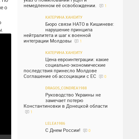
. По
немедленном её освобождении.
1
е о
КАТЕРИНА ХАНЕИТУ
о
Бюро связи НАТО в Кишиневе:
ы.
нарушение принципа
нейтралитета и шаг к военной
интеграции Молдовы
1
КАТЕРИНА ХАНЕИТУ
Цена евроинтеграции: какие
социально-экономические
последствия принесло Молдове
Соглашение об ассоциации с ЕС
0
DRAGOS_CONDREA1988
Руководство Украины не
замечает потерю
Константиновки в Донецкой области
1
LELEA1986
С Днем России!
0