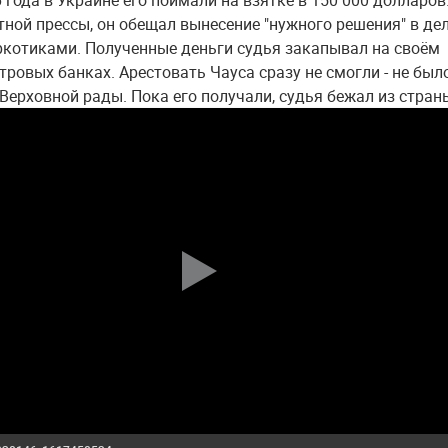
 года в Украине его поймали на взятке в 150 000 долларов
ной прессы, он обещал вынесение "нужного решения" в дел
ркотиками. Полученные деньги судья закапывал на своём
тровых банках. Арестовать Чауса сразу не смогли - не был
Верховной рады. Пока его получали, судья бежал из стран