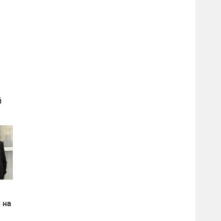
й
 на
т