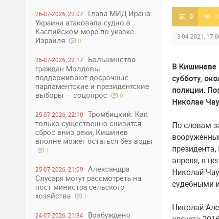
Глава МИД Ирана:
26-07-2026, 22:07
9
1
Украина атаковала судно в
Каспийском море по указке
3-04-2021, 17:0
Израиля
0
Большинство
25-07-2026, 22:17
В Кишиневе 
граждан Молдовы
поддерживают досрочные
субботу, ок
парламентские и президентские
полиции. По
выборы — соцопрос
0
Николае Чау
Тромбицкий: Как
25-07-2026, 22:10
только существенно снизится
По словам з
сброс вниз реки, Кишинев
вооруженны
вполне может остаться без воды
президента, 
1
апреля, в ц
Александра
25-07-2026, 21:09
Николай Чау
Слусаря могут рассмотреть на
судебными и
пост министра сельского
хозяйства
1
Николай Але
Возбуждено
24-07-2026, 21:34