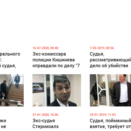
16-07-2020, 00:48
7-05-2019, 00:56
трального
Экс-комиссара
Судья,
:
полиции Кишинева
рассматривающи
 судья,
оправдали по делу "7
дело об убийстве
ый
апреля"
Бузины, взял
м в
самоотвод
одный
 во
стве,
т в
31-01-2020, 16:06
29-01-2019, 11:03
ажи
Экс-судья
Судья, пойманный
 не
Стерниоалэ
взятке, требует о