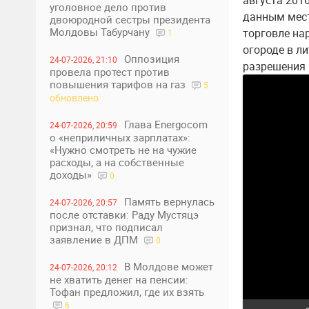
августа 2016
уголовное дело против
данным мест
двоюродной сестры президента
Молдовы Табурчану
торговле на
1
огороде в ли
Оппозиция
24-07-2026, 21:10
разрешения 
провела протест против
повышения тарифов на газ
5
обновлено
Глава Energocom
24-07-2026, 20:59
о «неприличных зарплатах»:
«Нужно смотреть не на чужие
расходы, а на собственные
доходы»
0
Память вернулась
24-07-2026, 20:57
после отставки: Раду Мустяцэ
признал, что подписал
заявление в ДПМ
0
В Молдове может
24-07-2026, 20:12
не хватить денег на пенсии:
Тофан предложил, где их взять
6