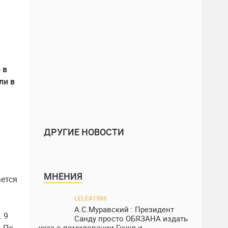
 в
ли в
ДРУГИЕ НОВОСТИ
МНЕНИЯ
ается
LELEA1986
А.С.Муравский : Президент
 9
Санду просто ОБЯЗАНА издать
указ о помиловании Гуцул и