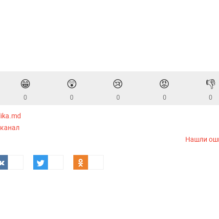
😁
😲
😢
😡
👎
0
0
0
0
0
lika.md
-канал
Нашли ош