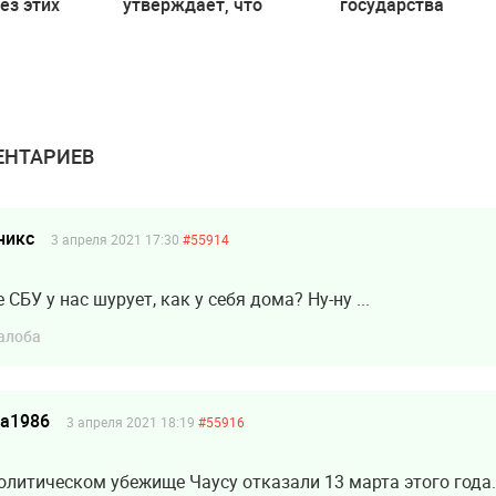
ез этих
утверждает, что
государства
т России
обвинения против
компенсации в 1,
него необоснованны
млн леев
ое
судьи КС
НТАРИЕВ
никс
3 апреля 2021 17:30
#55914
 СБУ у нас шурует, как у себя дома? Ну-ну ...
алоба
ea1986
3 апреля 2021 18:19
#55916
олитическом убежище Чаусу отказали 13 марта этого года.