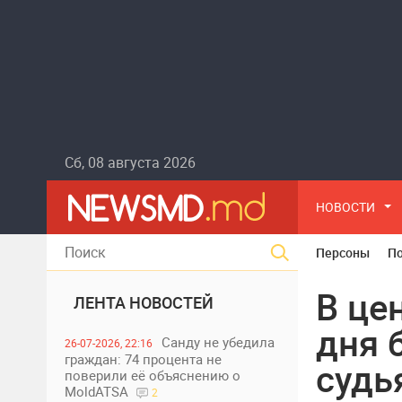
Сб, 08 августа 2026
НОВОСТИ
Персоны
П
В це
ЛЕНТА НОВОСТЕЙ
дня 
Санду не убедила
26-07-2026, 22:16
граждан: 74 процента не
судь
поверили её объяснению о
MoldATSA
2