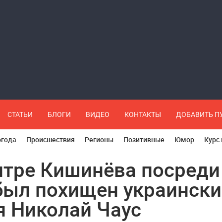
СТАТЬИ
БЛОГИ
ВИДЕО
КОНТАКТЫ
ДОБАВИТЬ 
огода
Происшествия
Регионы
Позитивные
Юмор
Курс
нтре Кишинёва посреди
был похищен украинск
я Николай Чаус