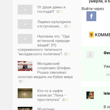
умерли, и б
€200 млн о
От души дамы и
Войти через
не умрем».
господа!!!
0
Скандальн
заявление 
Лирико-культурное
отступление...
0
9
КОММЕ
Назовем это: "Ода
истинной природе
вещей" (!!!)
современного типичного
Фе
"молдавского политика"!
0
Молдавский
Уже
спортсмен Штефан
Рошка завоевал
Ж
золотую медаль на Кубке мира
1
Кто-то в лифте
lel
написал "Лена –
проститутка"
0
В п
80-летние