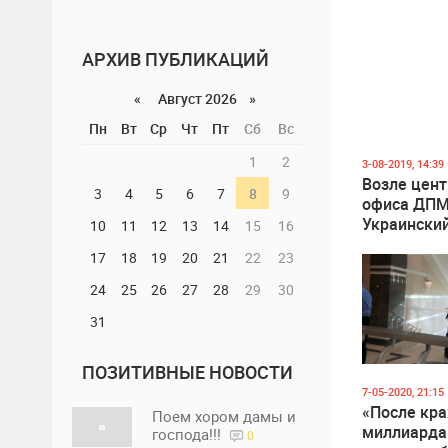
АРХИВ ПУБЛИКАЦИЙ
«
Август 2026 »
Пн
Вт
Ср
Чт
Пт
Сб
Вс
1
2
3-08-2019, 14:39
Возле цен
3
4
5
6
7
8
9
офиса ДПМ
Украинский
10
11
12
13
14
15
16
объявленн
17
18
19
20
21
22
23
Интерполо
междунар
24
25
26
27
28
29
30
розыск по
31
обвинению
взяточниче
свободно
ПОЗИТИВНЫЕ НОВОСТИ
разгуливае
7-05-2020, 21:15
Кишиневе
«После кр
Поем хором дамы и
миллиарда
господа!!!
0