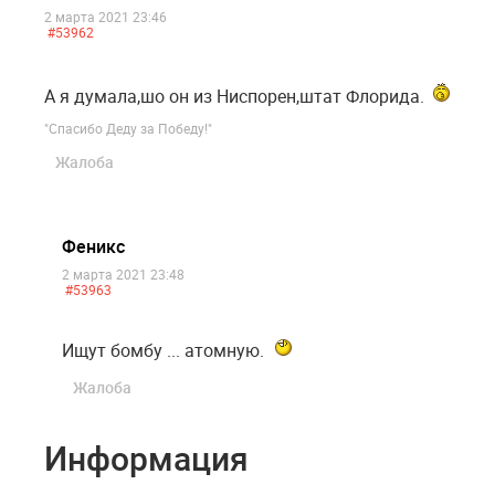
2 марта 2021 23:46
#53962
А я думала,шо он из Ниспорен,штат Флорида.
"Спасибо Деду за Победу!"
Жалоба
Феникс
2 марта 2021 23:48
#53963
Ищут бомбу ... атомную.
Жалоба
Информация