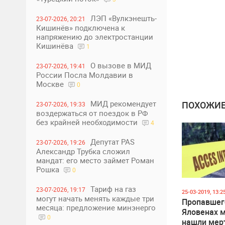
ЛЭП «Вулкэнешть-
23-07-2026, 20:21
Кишинёв» подключена к
напряжению до электростанции
Кишинёва
1
О вызове в МИД
23-07-2026, 19:41
России Посла Молдавии в
Москве
0
МИД рекомендует
ПОХОЖИЕ
23-07-2026, 19:33
воздержаться от поездок в РФ
без крайней необходимости
4
Депутат PAS
23-07-2026, 19:26
Александр Трубка сложил
мандат: его место займет Роман
Рошка
0
Тариф на газ
23-07-2026, 19:17
25-03-2019, 13:2
могут начать менять каждые три
Пропавшег
месяца: предложение минэнерго
Яловенах 
0
нашли ме