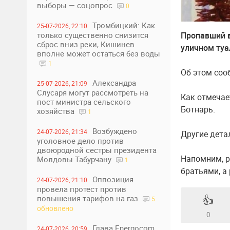
выборы — соцопрос
0
Тромбицкий: Как
25-07-2026, 22:10
Пропавший 
только существенно снизится
сброс вниз реки, Кишинев
уличном туа
вполне может остаться без воды
1
Об этом со
Александра
25-07-2026, 21:09
Слусаря могут рассмотреть на
Как отмечае
пост министра сельского
Ботнарь.
хозяйства
1
Возбуждено
24-07-2026, 21:34
Другие дета
уголовное дело против
двоюродной сестры президента
Напомним, р
Молдовы Табурчану
1
братьями, а 
Оппозиция
24-07-2026, 21:10
провела протест против
👍
повышения тарифов на газ
5
обновлено
0
Глава Energocom
24-07-2026, 20:59