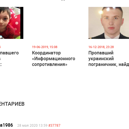
мертвым
4
19-06-2019, 15:08
16-12-2018, 23:28
опавшего
Координатор
Пропавший
в
«Информационного
украинский
:
сопротивления»
пограничник, най
ы сотни
Дмитрий Тымчук
мертвым на гран
х и
найден мертвым в
с Молдовой.
,
своей квартире в
тся дроны
Киеве
ые собаки
НТАРИЕВ
ea1986
28 мая 2020 13:59
#37787