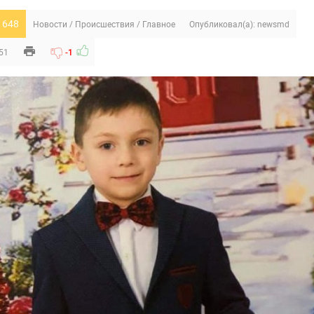
 648
Новости
/
Происшествия
/
Главное
Опубликовал(а):
newsmd
:51
-1