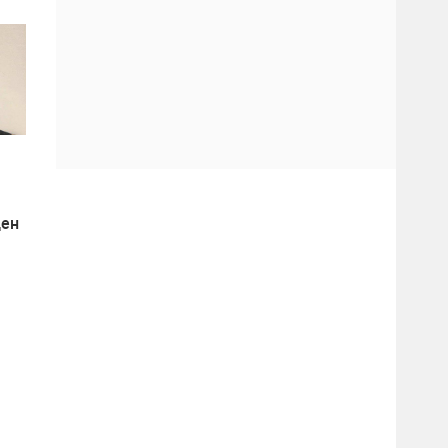
ден
ице