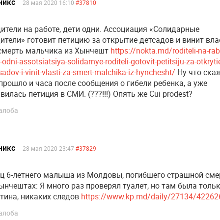
никс
28 мая 2020 16:10
#37810
ители на работе, дети одни. Ассоциация «Солидарные
ители» готовит петицию за открытие детсадов и винит вла
смерть мальчика из Хынчешт
https://nokta.md/roditeli-na-rab
i-odni-assotsiatsiya-solidarnye-roditeli-gotovit-petitsiju-za-otkryti
sadov-i-vinit-vlasti-za-smert-malchika-iz-hynchesht/
Ну что ска
прошло и часа после сообщения о гибели ребенка, а уже
вилась петиция в СМИ. (???!!!) Опять же Cui prodest?
алоба
никс
28 мая 2020 23:47
#37829
ц 6-летнего малыша из Молдовы, погибшего страшной см
ынчештах: Я много раз проверял туалет, но там была толь
тина, никаких следов
https://www.kp.md/daily/27134/42262
алоба