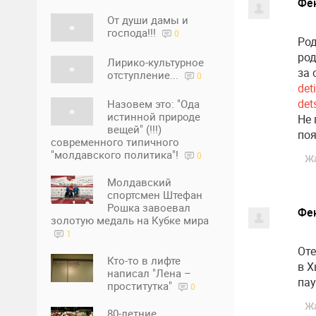
Фе
От души дамы и
господа!!!
0
Род
род
Лирико-культурное
за 
отступление...
0
det
det
Назовем это: "Ода
истинной природе
Не 
вещей" (!!!)
поя
современного типичного
"молдавского политика"!
0
Ж
Молдавский
спортсмен Штефан
Рошка завоевал
Фе
золотую медаль на Кубке мира
1
Оте
Кто-то в лифте
в Х
написал "Лена –
пау
проститутка"
0
Ж
80-летние