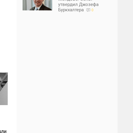
утвердил Джозефа
Буркхалтера
0
шли