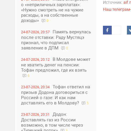
Источник:
aif
о «неприличных зарплатах»:
Наш телеграм
«Нужно смотреть не на чужие
расходы, а на собственные
доходы»
0
Память вернулась
24-07-2026, 20:57
после отставки: Раду Мустяцэ
признал, что подписал
заявление в ДПМ
0
В Молдове может
24-07-2026, 20:12
не хватить денег на пенсии:
Тофан предложил, где их взять
6
Тофан ответил на
23-07-2026, 20:34
призыв Додона договориться с
Россией о газе: И как нам
доставлять его в Молдову?
5
Додон:
23-07-2026, 20:31
Доставлять газ из России
возможно, в том числе через
«Турецкий поток»
3