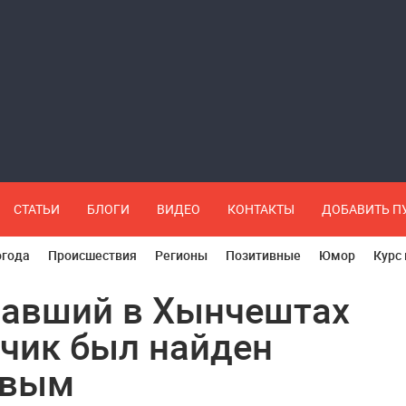
СТАТЬИ
БЛОГИ
ВИДЕО
КОНТАКТЫ
ДОБАВИТЬ 
огода
Происшествия
Регионы
Позитивные
Юмор
Курс
авший в Хынчештах
чик был найден
твым