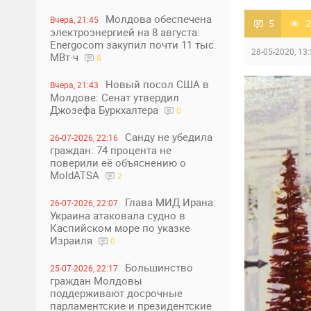
Молдова обеспечена
Вчера, 21:45
5
2
электроэнергией на 8 августа:
Energocom закупил почти 11 тыс.
28-05-2020, 13
МВт·ч
8
Новый посол США в
Вчера, 21:43
Молдове: Сенат утвердил
Джозефа Буркхалтера
0
Санду не убедила
26-07-2026, 22:16
граждан: 74 процента не
поверили её объяснению о
MoldATSA
2
Глава МИД Ирана:
26-07-2026, 22:07
Украина атаковала судно в
Каспийском море по указке
Израиля
0
Большинство
25-07-2026, 22:17
граждан Молдовы
поддерживают досрочные
парламентские и президентские