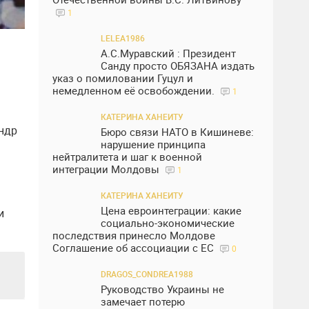
1
LELEA1986
А.С.Муравский : Президент
Санду просто ОБЯЗАНА издать
указ о помиловании Гуцул и
немедленном её освобождении.
1
КАТЕРИНА ХАНЕИТУ
ндр
Бюро связи НАТО в Кишиневе:
нарушение принципа
нейтралитета и шаг к военной
интеграции Молдовы
1
КАТЕРИНА ХАНЕИТУ
Цена евроинтеграции: какие
и
социально-экономические
последствия принесло Молдове
Соглашение об ассоциации с ЕС
0
DRAGOS_CONDREA1988
Руководство Украины не
замечает потерю