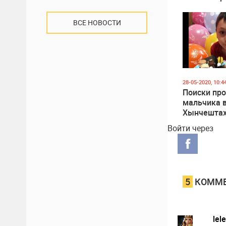
ВСЕ НОВОСТИ
28-05-2020, 10:4
Поиски пр
мальчика 
Хынчештах
привлечен
Войти через
полицейски
волонтеров
использую
и служебн
5
КОММЕ
lel