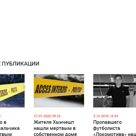
 ПУБЛИКАЦИИ
5
27-01-2020, 09:25
3-12-2018, 16:03
о в
Жителя Хынчешт
Пропавшего
мальчика
нашли мертвым в
футболиста
ртвым
собственном доме
«Локомотива» на