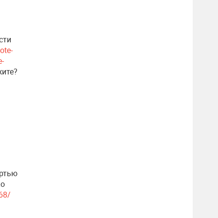
сти
ote-
e-
жите?
ертью
ко
68/