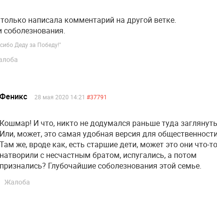
 только написала комментарий на другой ветке.
 соболезнования.
сибо Деду за Победу!"
алоба
Феникс
28 мая 2020 14:21
#37791
Кошмар! И что, никто не додумался раньше туда заглянут
Или, может, это самая удобная версия для общественност
Там же, вроде как, есть старшие дети, может это они что-т
натворили с несчастным братом, испугались, а потом
признались? Глубочайшие соболезнования этой семье.
Жалоба