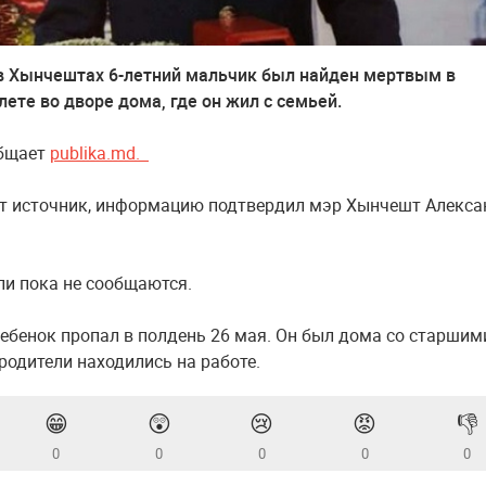
в Хынчештах 6-летний мальчик был найден мертвым в
лете во дворе дома, где он жил с семьей.
общает
publika.md.
т источник, информацию подтвердил мэр Хынчешт Алекса
ли пока не сообщаются.
ебенок пропал в полдень 26 мая. Он был дома со старшим
родители находились на работе.
😁
😲
😢
😡
👎
0
0
0
0
0