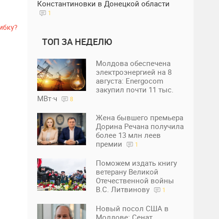
Константиновки в Донецкой области
1
ибку?
ТОП ЗА НЕДЕЛЮ
Молдова обеспечена
электроэнергией на 8
августа: Energocom
закупил почти 11 тыс.
МВт·ч
8
Жена бывшего премьера
Дорина Речана получила
более 13 млн леев
премии
1
Поможем издать книгу
ветерану Великой
Отечественной войны
В.С. Литвинову
1
Новый посол США в
Молдове: Сенат