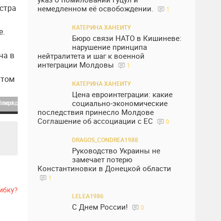
стра
немедленном её освобождении.
1
КАТЕРИНА ХАНЕИТУ
е.
Бюро связи НАТО в Кишиневе:
нарушение принципа
ча в
нейтралитета и шаг к военной
интеграции Молдовы
1
утом
КАТЕРИНА ХАНЕИТУ
Цена евроинтеграции: какие
социально-экономические
next
последствия принесло Молдове
Соглашение об ассоциации с ЕС
0
DRAGOS_CONDREA1988
Руководство Украины не
замечает потерю
Константиновки в Донецкой области
1
ибку?
LELEA1986
С Днем России!
0