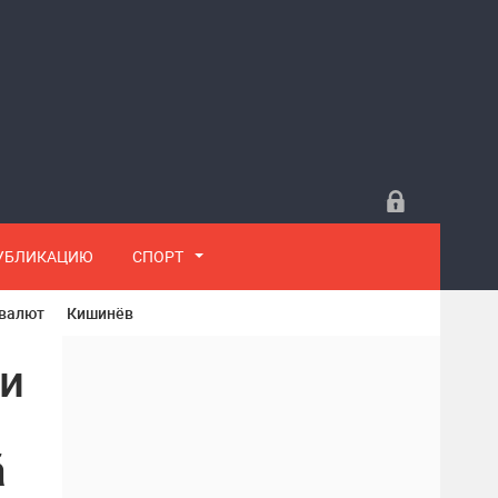
ПУБЛИКАЦИЮ
СПОРТ
 валют
Кишинёв
и
ă