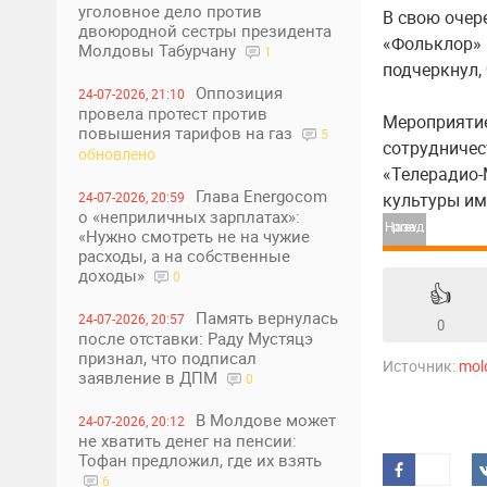
уголовное дело против
В свою очер
двоюродной сестры президента
«Фольклор» 
Молдовы Табурчану
1
подчеркнул,
Оппозиция
24-07-2026, 21:10
провела протест против
Мероприятие
повышения тарифов на газ
5
сотрудничес
обновлено
«Телерадио-
Глава Energocom
24-07-2026, 20:59
культуры им
о «неприличных зарплатах»:
prev
«Нужно смотреть не на чужие
расходы, а на собственные
доходы»
0
👍
Память вернулась
24-07-2026, 20:57
0
после отставки: Раду Мустяцэ
признал, что подписал
Источник:
mol
заявление в ДПМ
0
В Молдове может
24-07-2026, 20:12
не хватить денег на пенсии:
Тофан предложил, где их взять
6