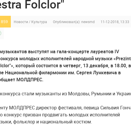
stra Folclor"
 859
Новости
/
Культура
Опубликовал(а):
newsmd
11-12-2018, 13:33
 музыкантов выступят на гала-концерте лауреатов IV
онкурса молодых исполнителей народной музыки «Prezint
olclor"», который состоится в четверг, 13 декабря, в 18.00, в
е Национальной филармонии им. Сергея Лункевича в
ообщает МОЛДПРЕС.
конкурса стали музыканты из Молдовы, Румынии и Украи
нту МОЛДПРЕС директор фестиваля, певица Сильвия Гонч
то конкурс призван продвигать молодых исполнителей
зыки, фольклор и национальный костюм.