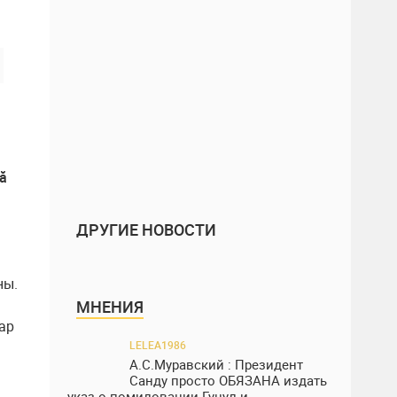
ă
ДРУГИЕ НОВОСТИ
ны.
МНЕНИЯ
ар
LELEA1986
А.С.Муравский : Президент
Санду просто ОБЯЗАНА издать
указ о помиловании Гуцул и