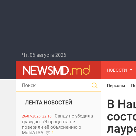
Чт, 06 августа 2026
НОВОСТИ
Персоны
П
В На
ЛЕНТА НОВОСТЕЙ
сост
Санду не убедила
26-07-2026, 22:16
граждан: 74 процента не
лаур
поверили её объяснению о
MoldATSA
2