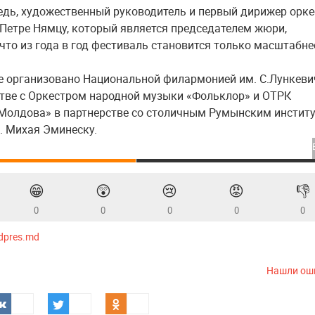
едь, художественный руководитель и первый дирижер орке
Петре Нямцу, который является председателем жюри,
 что из года в год фестиваль становится только масштабне
 организовано Национальной филармонией им. С.Лункеви
тве с Оркестром народной музыки «Фольклор» и ОТРК
Молдова» в партнерстве со столичным Румынским инстит
. Михая Эминеску.
😁
😲
😢
😡
👎
0
0
0
0
0
dpres.md
Нашли ош