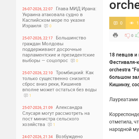
orche
Глава МИД Ирана:
26-07-2026, 22:07
Украина атаковала судно в
Каспийском море по указке
0
1
Израиля
0
0
Большинство
25-07-2026, 22:17
граждан Молдовы
поддерживают досрочные
18 певцов и
парламентские и президентские
выборы — соцопрос
0
Фестиваля-к
orchestra ”F
Тромбицкий: Как
25-07-2026, 22:10
большом зал
только существенно снизится
сброс вниз реки, Кишинев
Кишинэу, с
вполне может остаться без воды
1
Лауреатами 
Александра
25-07-2026, 21:09
Слусаря могут рассмотреть на
Корреспонде
пост министра сельского
отметила, ч
хозяйства
1
народной му
Возбуждено
24-07-2026, 21:34