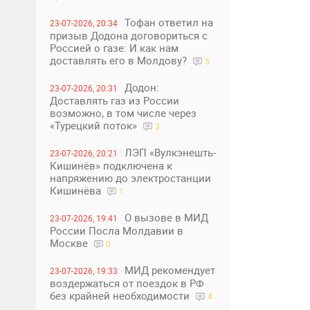
Тофан ответил на
23-07-2026, 20:34
призыв Додона договориться с
Россией о газе: И как нам
доставлять его в Молдову?
5
Додон:
23-07-2026, 20:31
Доставлять газ из России
возможно, в том числе через
«Турецкий поток»
3
ЛЭП «Вулкэнешть-
23-07-2026, 20:21
Кишинёв» подключена к
напряжению до электростанции
Кишинёва
1
О вызове в МИД
23-07-2026, 19:41
России Посла Молдавии в
Москве
0
МИД рекомендует
23-07-2026, 19:33
воздержаться от поездок в РФ
без крайней необходимости
4