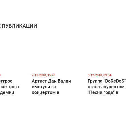
 ПУБЛИКАЦИИ
9
7-11-2018, 15:28
3-12-2018, 09:54
тгрос
Артист Дан Балан
Группа "DoReDoS"
очетного
выступит с
стала лауреатом
адемии
концертом в
"Песни года" в
овы
Национальном
Москве
дворце