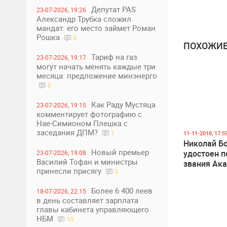
Депутат PAS
23-07-2026, 19:26
Александр Трубка сложил
мандат: его место займет Роман
Рошка
0
ПОХОЖИЕ
Тариф на газ
23-07-2026, 19:17
могут начать менять каждые три
месяца: предложение минэнерго
0
Как Раду Мустяца
23-07-2026, 19:15
комментирует фотографию с
Нае-Симионом Плешка с
заседания ДПМ?
1
11-11-2018, 17:5
Николай Бо
Новый премьер
удостоен п
23-07-2026, 19:08
Василий Тофан и министры
звания Ак
принесли присягу
0
наук Молд
Более 6 400 леев
18-07-2026, 22:15
в день составляет зарплата
главы кабинета управляющего
НБМ
10