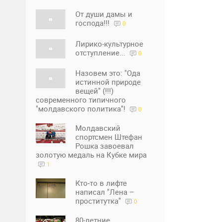
От души дамы и
господа!!!
0
Лирико-культурное
отступление...
0
Назовем это: "Ода
истинной природе
вещей" (!!!)
современного типичного
"молдавского политика"!
0
Молдавский
спортсмен Штефан
Рошка завоевал
золотую медаль на Кубке мира
1
Кто-то в лифте
написал "Лена –
проститутка"
0
80-летние