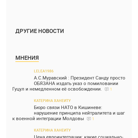
ДРУГИЕ НОВОСТИ
МНЕНИЯ
LELEA1986
А.С.Муравский : Президент Санду просто
ОБЯЗАНА издать указ о помиловании
Гуцул и немедленном её освобождении.
1
КАТЕРИНА ХАНЕИТУ
Бюро связи НАТО в Кишиневе:
нарушение принципа нейтралитета и шаг
к военной интеграции Молдовы
1
КАТЕРИНА ХАНЕИТУ
Цена евроинтеграции: какие социально-