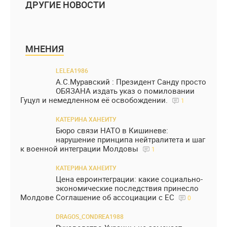
ДРУГИЕ НОВОСТИ
МНЕНИЯ
LELEA1986
А.С.Муравский : Президент Санду просто
ОБЯЗАНА издать указ о помиловании
Гуцул и немедленном её освобождении.
1
КАТЕРИНА ХАНЕИТУ
Бюро связи НАТО в Кишиневе:
нарушение принципа нейтралитета и шаг
к военной интеграции Молдовы
1
КАТЕРИНА ХАНЕИТУ
Цена евроинтеграции: какие социально-
экономические последствия принесло
Молдове Соглашение об ассоциации с ЕС
0
DRAGOS_CONDREA1988