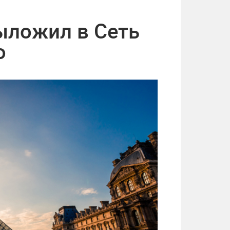
ыложил в Сеть
ю