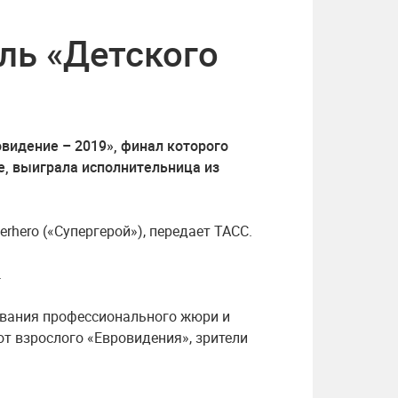
ль «Детского
идение – 2019», финал которого
е, выиграла исполнительница из
rhero («Супергерой»), передает ТАСС.
.
ования профессионального жюри и
 от взрослого «Евровидения», зрители