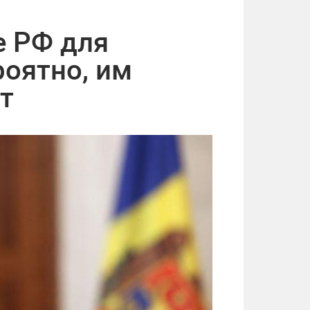
е РФ для
роятно, им
т