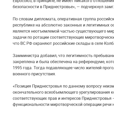
Евросоюз, в принципе, не имеет никакого отношения
безопасности в Приднестровье», — подчеркнул зам
По словам дипломата, оперативная группа российс
республике на абсолютно законных и легитимных ос
является неотъемлемой частью существующего мир
задачи по ротации соответствующих миротворчески
что ВС РФ охраняют российские склады в селе Кол
Замминистра добавил, что легитимность пребывани
закреплена и была обеспечена на референдуме, кот
1995 года. Тогда подавляющее число жителей прого
военного присутствия.
«Позиция Приднестровья по данному вопросу неизм
окончательного всеобъемлющего урегулирования 
соответствующих прав и интересов Приднестровья 
функциональности миротворческой операции речи н