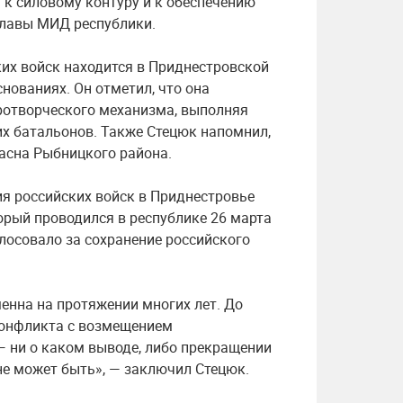
 к силовому контуру и к обеспечению
главы МИД республики.
ких войск находится в Приднестровской
нованиях. Он отметил, что она
отворческого механизма, выполняя
х батальонов. Также Стецюк напомнил,
басна Рыбницкого района.
я российских войск в Приднестровье
орый проводился в республике 26 марта
лосовало за сохранение российского
енна на протяжении многих лет. До
конфликта с возмещением
— ни о каком выводе, либо прекращении
е может быть», — заключил Стецюк.