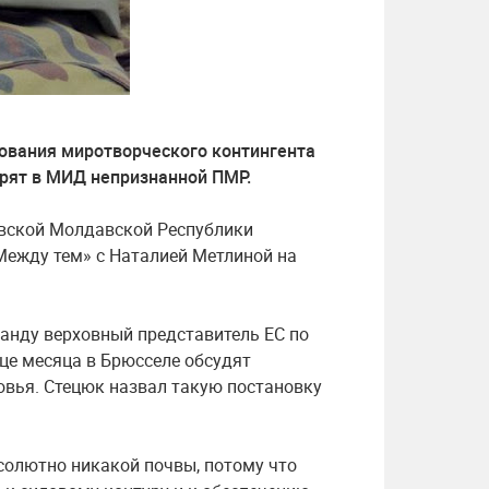
ования миротворческого контингента
орят в МИД непризнанной ПМР.
вской Молдавской Республики
Между тем» с Наталией Метлиной на
анду верховный представитель ЕС по
це месяца в Брюсселе обсудят
овья. Стецюк назвал такую постановку
солютно никакой почвы, потому что