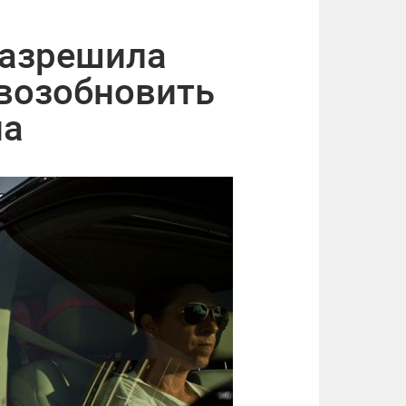
разрешила
 возобновить
на