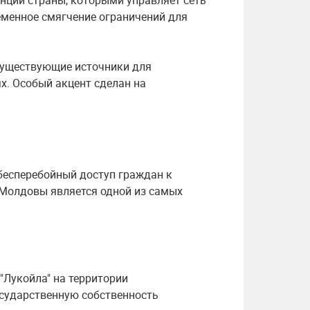
анций страны, которыми управляет сеть
ременное смягчение ограничений для
существующие источники для
х. Особый акцент сделан на
бесперебойный доступ граждан к
 Молдовы является одной из самых
"Лукойла" на территории
сударственную собственность