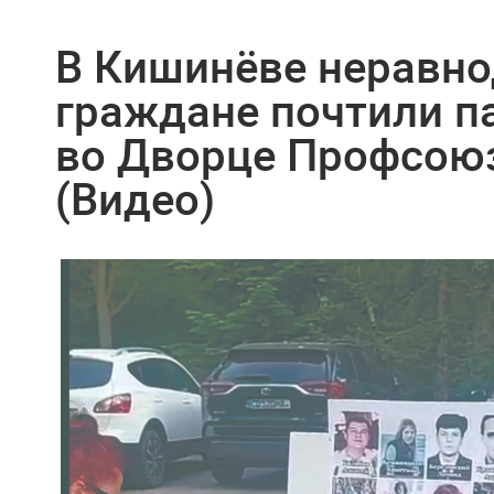
В Кишинёве неравн
граждане почтили п
во Дворце Профсоюз
(Видео)