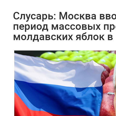
Слусарь: Москва вво
период массовых п
молдавских яблок в